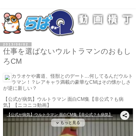
2013/06/02
仕事を選ばないウルトラマンのおもし
ろCM
カラオケや書道、怪獣とのデート…何してるんだウルト
ラマン！？レアキャラ満載の豪華なCMはその懐かしさ
が逆に新しい？
【公式が病気】ウルトラマン 面白CM集【非公式？も病
気】
【ニコニコ動画】