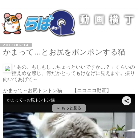
2013/06/14
かまって…とお尻をポンポンする猫
「あの、もしもし…ちょっといいですか…？」くらいの
控えめな感じ、何だかとってもけなげに見えます。振り
向いてあげて～！
かまって～お尻トントン猫
【ニコニコ動画】