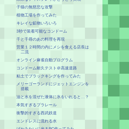
子猫の無慈悲な攻撃
植物工場を作ってみた
キレイな鉱物いろいろ
3秒で装着可能なコンドーム
千と千尋のあの料理を再現
営業１２時間の内にメシを食える店長は
二流
オンライン麻雀自動プログラム
コンドーム耐久テスト＠高速道路
粘土でブラックキングを作ってみた
メリーゴーランドにジェットエンジンを
搭載
油と水を混ぜた液体に氷をいれると…？
本気すぎるプラレール
衝撃的すぎる西武鉄道
エンドレスに流れる水
ばかみたいに光るPC作ってみた