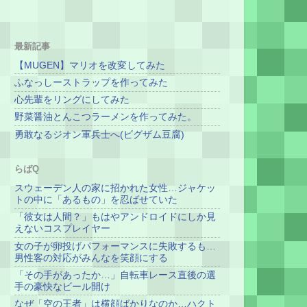
最新記事
【MUGEN】マリオを改変してみた
ふなっしーストラップを作ってみた
心先輩をリングにしてみた
野菜醤油とんこつラーメンを作ってみた。
勇敢なるジオン軍兵士へ(ビグザム豆腐)
らばQ
スウェーデン人の家に招かれた女性…ジャケッ
トの中に「あるもの」を忍ばせていた
「彼女は人間？」もはやアンドロイドにしか見
えないコスプレイヤー
女の子が卵投げパフォーマンスに失敗するも…
男性客の対応がみんなを笑顔にする
「その手があったか…」自転車レース直後の選
手の豪快なビール開け
なぜ「空の王者」は横顔ばかりなのか…ハクト