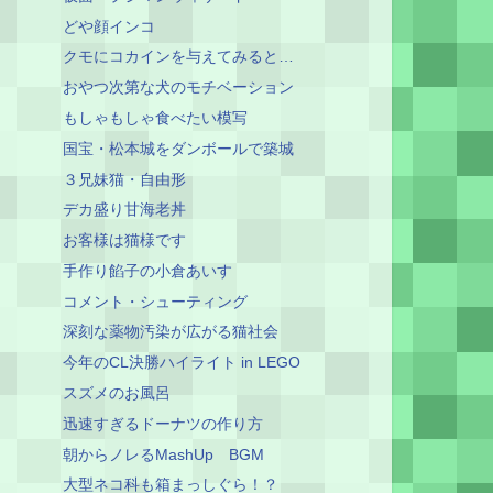
どや顔インコ
クモにコカインを与えてみると…
おやつ次第な犬のモチベーション
もしゃもしゃ食べたい模写
国宝・松本城をダンボールで築城
３兄妹猫・自由形
デカ盛り甘海老丼
お客様は猫様です
手作り餡子の小倉あいす
コメント・シューティング
深刻な薬物汚染が広がる猫社会
今年のCL決勝ハイライト in LEGO
スズメのお風呂
迅速すぎるドーナツの作り方
朝からノレるMashUp BGM
大型ネコ科も箱まっしぐら！？