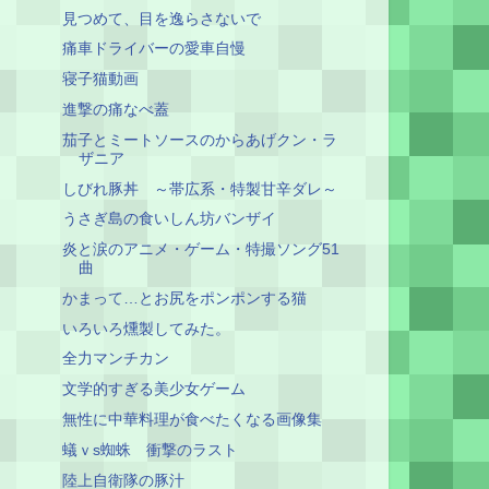
見つめて、目を逸らさないで
痛車ドライバーの愛車自慢
寝子猫動画
進撃の痛なべ蓋
茄子とミートソースのからあげクン・ラ
ザニア
しびれ豚丼 ～帯広系・特製甘辛ダレ～
うさぎ島の食いしん坊バンザイ
炎と涙のアニメ・ゲーム・特撮ソング51
曲
かまって…とお尻をポンポンする猫
いろいろ燻製してみた。
全力マンチカン
文学的すぎる美少女ゲーム
無性に中華料理が食べたくなる画像集
蟻ｖs蜘蛛 衝撃のラスト
陸上自衛隊の豚汁