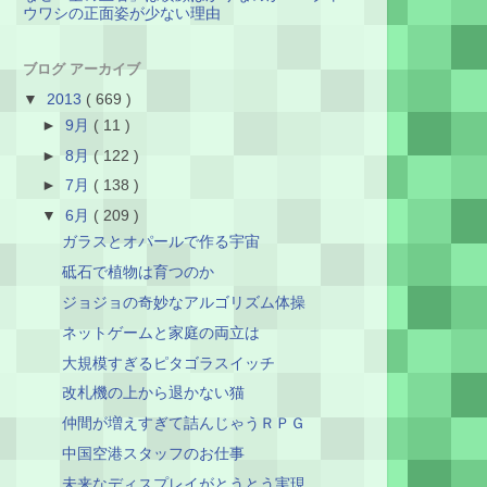
ウワシの正面姿が少ない理由
ブログ アーカイブ
▼
2013
( 669 )
►
9月
( 11 )
►
8月
( 122 )
►
7月
( 138 )
▼
6月
( 209 )
ガラスとオパールで作る宇宙
砥石で植物は育つのか
ジョジョの奇妙なアルゴリズム体操
ネットゲームと家庭の両立は
大規模すぎるピタゴラスイッチ
改札機の上から退かない猫
仲間が増えすぎて詰んじゃうＲＰＧ
中国空港スタッフのお仕事
未来なディスプレイがとうとう実現