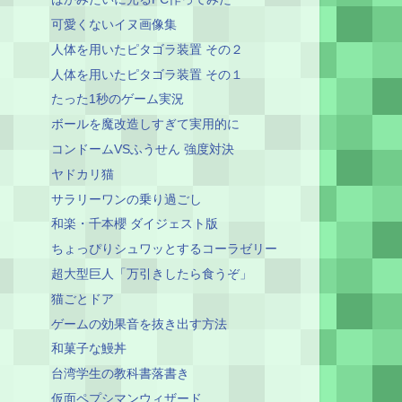
可愛くないイヌ画像集
人体を用いたピタゴラ装置 その２
人体を用いたピタゴラ装置 その１
たった1秒のゲーム実況
ボールを魔改造しすぎて実用的に
コンドームVSふうせん 強度対決
ヤドカリ猫
サラリーワンの乗り過ごし
和楽・千本櫻 ダイジェスト版
ちょっぴりシュワッとするコーラゼリー
超大型巨人「万引きしたら食うぞ」
猫ごとドア
ゲームの効果音を抜き出す方法
和菓子な鰻丼
台湾学生の教科書落書き
仮面ペプシマンウィザード