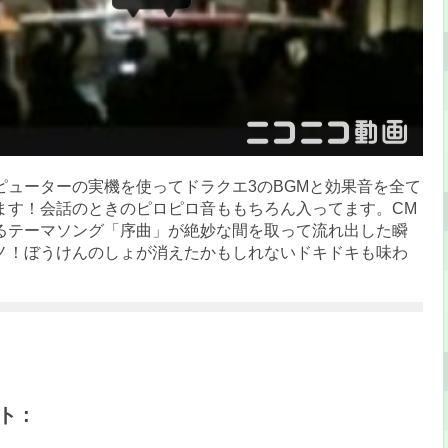
ピューターの実機を使ってドラクエ3のBGMと効果音を全て
ます！会話のときのピロピロ音ももちろん入ってます。CM
るテーマソング「序曲」が絶妙な間を取って流れ出した瞬
ノ！ぼうけんのしょが消えたかもしれないドキドキも味わ
 :