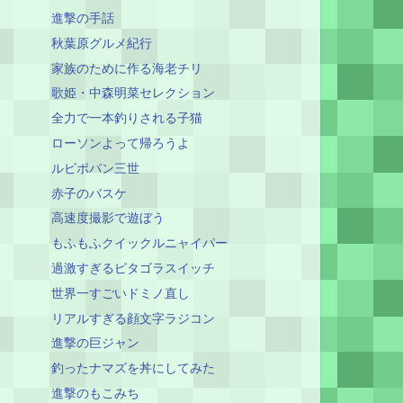
進撃の手話
秋葉原グルメ紀行
家族のために作る海老チリ
歌姫・中森明菜セレクション
全力で一本釣りされる子猫
ローソンよって帰ろうよ
ルピポパン三世
赤子のバスケ
高速度撮影で遊ぼう
もふもふクイックルニャイパー
過激すぎるピタゴラスイッチ
世界一すごいドミノ直し
リアルすぎる顔文字ラジコン
進撃の巨ジャン
釣ったナマズを丼にしてみた
進撃のもこみち