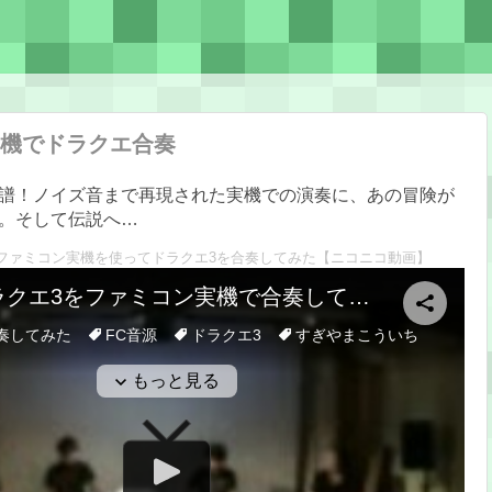
機でドラクエ合奏
譜！ノイズ音まで再現された実機での演奏に、あの冒険が
。そして伝説へ…
1st】ファミコン実機を使ってドラクエ3を合奏してみた
【ニコニコ動画】