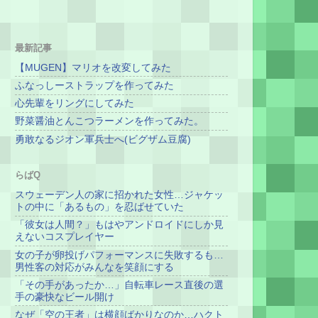
最新記事
【MUGEN】マリオを改変してみた
ふなっしーストラップを作ってみた
心先輩をリングにしてみた
野菜醤油とんこつラーメンを作ってみた。
勇敢なるジオン軍兵士へ(ビグザム豆腐)
らばQ
スウェーデン人の家に招かれた女性…ジャケッ
トの中に「あるもの」を忍ばせていた
「彼女は人間？」もはやアンドロイドにしか見
えないコスプレイヤー
女の子が卵投げパフォーマンスに失敗するも…
男性客の対応がみんなを笑顔にする
「その手があったか…」自転車レース直後の選
手の豪快なビール開け
なぜ「空の王者」は横顔ばかりなのか…ハクト