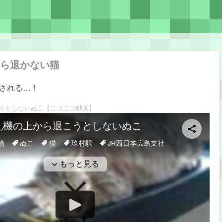
ら退かない猫
される…！
うとしないぬこ
【ニコニコ動画】