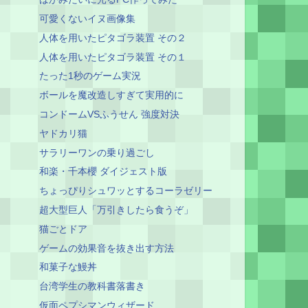
可愛くないイヌ画像集
人体を用いたピタゴラ装置 その２
人体を用いたピタゴラ装置 その１
たった1秒のゲーム実況
ボールを魔改造しすぎて実用的に
コンドームVSふうせん 強度対決
ヤドカリ猫
サラリーワンの乗り過ごし
和楽・千本櫻 ダイジェスト版
ちょっぴりシュワッとするコーラゼリー
超大型巨人「万引きしたら食うぞ」
猫ごとドア
ゲームの効果音を抜き出す方法
和菓子な鰻丼
台湾学生の教科書落書き
仮面ペプシマンウィザード