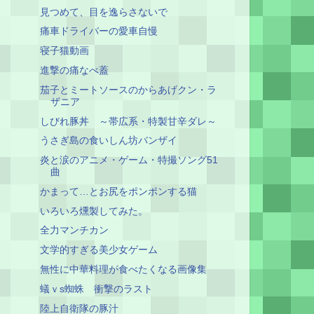
見つめて、目を逸らさないで
痛車ドライバーの愛車自慢
寝子猫動画
進撃の痛なべ蓋
茄子とミートソースのからあげクン・ラ
ザニア
しびれ豚丼 ～帯広系・特製甘辛ダレ～
うさぎ島の食いしん坊バンザイ
炎と涙のアニメ・ゲーム・特撮ソング51
曲
かまって…とお尻をポンポンする猫
いろいろ燻製してみた。
全力マンチカン
文学的すぎる美少女ゲーム
無性に中華料理が食べたくなる画像集
蟻ｖs蜘蛛 衝撃のラスト
陸上自衛隊の豚汁