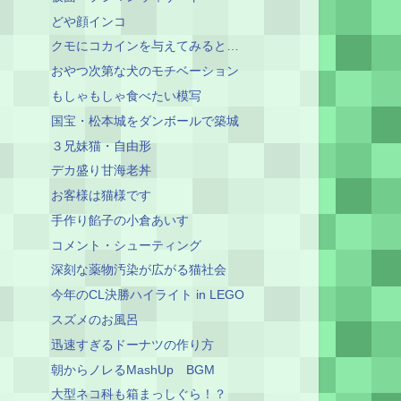
どや顔インコ
クモにコカインを与えてみると…
おやつ次第な犬のモチベーション
もしゃもしゃ食べたい模写
国宝・松本城をダンボールで築城
３兄妹猫・自由形
デカ盛り甘海老丼
お客様は猫様です
手作り餡子の小倉あいす
コメント・シューティング
深刻な薬物汚染が広がる猫社会
今年のCL決勝ハイライト in LEGO
スズメのお風呂
迅速すぎるドーナツの作り方
朝からノレるMashUp BGM
大型ネコ科も箱まっしぐら！？