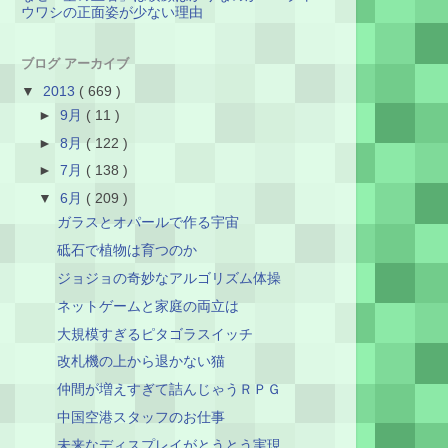
ウワシの正面姿が少ない理由
ブログ アーカイブ
▼
2013
( 669 )
►
9月
( 11 )
►
8月
( 122 )
►
7月
( 138 )
▼
6月
( 209 )
ガラスとオパールで作る宇宙
砥石で植物は育つのか
ジョジョの奇妙なアルゴリズム体操
ネットゲームと家庭の両立は
大規模すぎるピタゴラスイッチ
改札機の上から退かない猫
仲間が増えすぎて詰んじゃうＲＰＧ
中国空港スタッフのお仕事
未来なディスプレイがとうとう実現