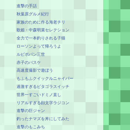
進撃の手話
秋葉原グルメ紀行
家族のために作る海老チリ
歌姫・中森明菜セレクション
全力で一本釣りされる子猫
ローソンよって帰ろうよ
ルピポパン三世
赤子のバスケ
高速度撮影で遊ぼう
もふもふクイックルニャイパー
過激すぎるピタゴラスイッチ
世界一すごいドミノ直し
リアルすぎる顔文字ラジコン
進撃の巨ジャン
釣ったナマズを丼にしてみた
進撃のもこみち