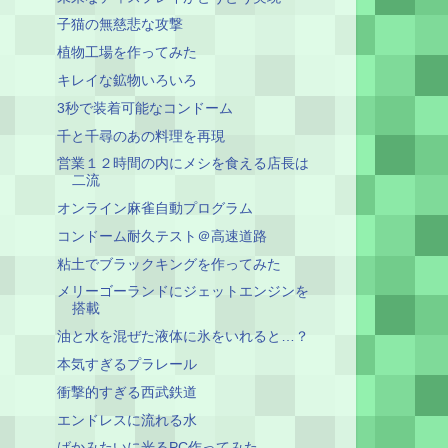
子猫の無慈悲な攻撃
植物工場を作ってみた
キレイな鉱物いろいろ
3秒で装着可能なコンドーム
千と千尋のあの料理を再現
営業１２時間の内にメシを食える店長は
二流
オンライン麻雀自動プログラム
コンドーム耐久テスト＠高速道路
粘土でブラックキングを作ってみた
メリーゴーランドにジェットエンジンを
搭載
油と水を混ぜた液体に氷をいれると…？
本気すぎるプラレール
衝撃的すぎる西武鉄道
エンドレスに流れる水
ばかみたいに光るPC作ってみた