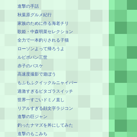
進撃の手話
秋葉原グルメ紀行
家族のために作る海老チリ
歌姫・中森明菜セレクション
全力で一本釣りされる子猫
ローソンよって帰ろうよ
ルピポパン三世
赤子のバスケ
高速度撮影で遊ぼう
もふもふクイックルニャイパー
過激すぎるピタゴラスイッチ
世界一すごいドミノ直し
リアルすぎる顔文字ラジコン
進撃の巨ジャン
釣ったナマズを丼にしてみた
進撃のもこみち