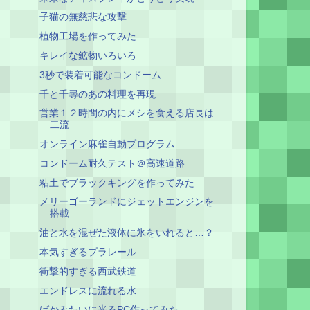
子猫の無慈悲な攻撃
植物工場を作ってみた
キレイな鉱物いろいろ
3秒で装着可能なコンドーム
千と千尋のあの料理を再現
営業１２時間の内にメシを食える店長は
二流
オンライン麻雀自動プログラム
コンドーム耐久テスト＠高速道路
粘土でブラックキングを作ってみた
メリーゴーランドにジェットエンジンを
搭載
油と水を混ぜた液体に氷をいれると…？
本気すぎるプラレール
衝撃的すぎる西武鉄道
エンドレスに流れる水
ばかみたいに光るPC作ってみた