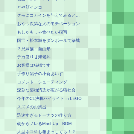
どや顔インコ
クモにコカインを与えてみると…
おやつ次第な犬のモチベーション
もしゃもしゃ食べたい模写
国宝・松本城をダンボールで築城
３兄妹猫・自由形
デカ盛り甘海老丼
お客様は猫様です
手作り餡子の小倉あいす
コメント・シューティング
深刻な薬物汚染が広がる猫社会
今年のCL決勝ハイライト in LEGO
スズメのお風呂
迅速すぎるドーナツの作り方
朝からノレるMashUp BGM
大型ネコ科も箱まっしぐら！？