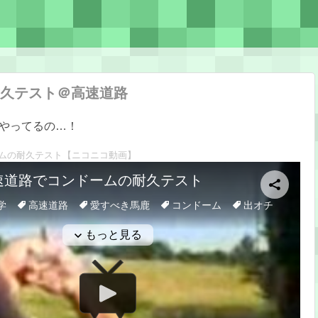
久テスト＠高速道路
やってるの…！
ムの耐久テスト
【ニコニコ動画】