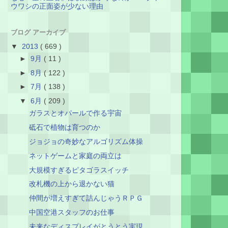
ウワシの正面姿が少ない理由
ブログ アーカイブ
▼
2013
( 669 )
►
9月
( 11 )
►
8月
( 122 )
►
7月
( 138 )
▼
6月
( 209 )
ガラスとオパールで作る宇宙
砥石で植物は育つのか
ジョジョの奇妙なアルゴリズム体操
ネットゲームと家庭の両立は
大規模すぎるピタゴラスイッチ
改札機の上から退かない猫
仲間が増えすぎて詰んじゃうＲＰＧ
中国空港スタッフのお仕事
未来なディスプレイがとうとう実現