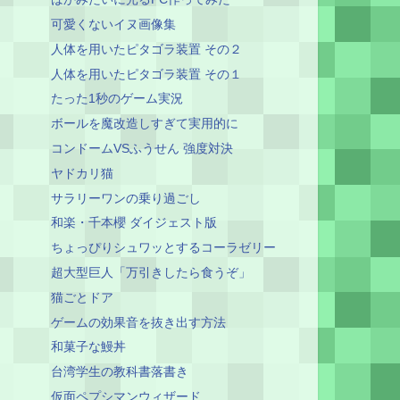
可愛くないイヌ画像集
人体を用いたピタゴラ装置 その２
人体を用いたピタゴラ装置 その１
たった1秒のゲーム実況
ボールを魔改造しすぎて実用的に
コンドームVSふうせん 強度対決
ヤドカリ猫
サラリーワンの乗り過ごし
和楽・千本櫻 ダイジェスト版
ちょっぴりシュワッとするコーラゼリー
超大型巨人「万引きしたら食うぞ」
猫ごとドア
ゲームの効果音を抜き出す方法
和菓子な鰻丼
台湾学生の教科書落書き
仮面ペプシマンウィザード