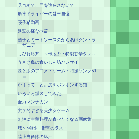
見つめて、目を逸らさないで
痛車ドライバーの愛車自慢
寝子猫動画
進撃の痛なべ蓋
茄子とミートソースのからあげクン・ラ
ザニア
しびれ豚丼 ～帯広系・特製甘辛ダレ～
うさぎ島の食いしん坊バンザイ
炎と涙のアニメ・ゲーム・特撮ソング51
曲
かまって…とお尻をポンポンする猫
いろいろ燻製してみた。
全力マンチカン
文学的すぎる美少女ゲーム
無性に中華料理が食べたくなる画像集
蟻ｖs蜘蛛 衝撃のラスト
陸上自衛隊の豚汁