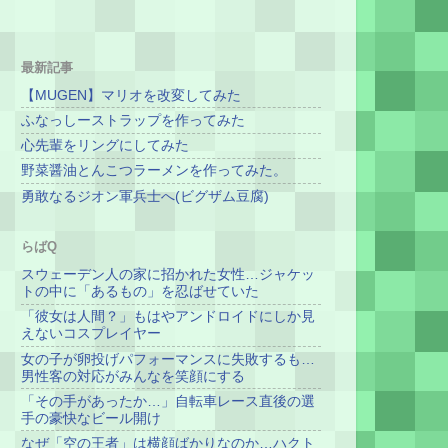
最新記事
【MUGEN】マリオを改変してみた
ふなっしーストラップを作ってみた
心先輩をリングにしてみた
野菜醤油とんこつラーメンを作ってみた。
勇敢なるジオン軍兵士へ(ビグザム豆腐)
らばQ
スウェーデン人の家に招かれた女性…ジャケッ
トの中に「あるもの」を忍ばせていた
「彼女は人間？」もはやアンドロイドにしか見
えないコスプレイヤー
女の子が卵投げパフォーマンスに失敗するも…
男性客の対応がみんなを笑顔にする
「その手があったか…」自転車レース直後の選
手の豪快なビール開け
なぜ「空の王者」は横顔ばかりなのか…ハクト