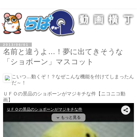
2013/06/01
名前と違うよ…！夢に出てきそうな
「ショボーン」マスコット
こいつ…動くぞ！？なぜこんな機能を付けてしまったん
だ～！
ＵＦＯの景品のショボーンがマジキチな件
【ニコニコ動
画】