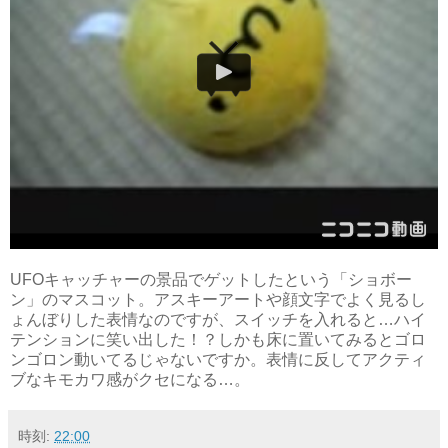
UFOキャッチャーの景品でゲットしたという「ショボー
ン」のマスコット。アスキーアートや顔文字でよく見るし
ょんぼりした表情なのですが、スイッチを入れると…ハイ
テンションに笑い出した！？しかも床に置いてみるとゴロ
ンゴロン動いてるじゃないですか。表情に反してアクティ
ブなキモカワ感がクセになる…。
時刻:
22:00