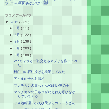
ウワシの正面姿が少ない理由
ブログ アーカイブ
▼
2013
( 669 )
►
9月
( 11 )
►
8月
( 122 )
►
7月
( 138 )
►
6月
( 209 )
▼
5月
( 188 )
2chキャラと一戦交えるアプリを作ってみ
た
桃白白の石柱投げを検証してみた
アヒルの子のお風呂
マンチカンの赤ちゃんVS飼い主の手
マンチカンの子ネコがねえねえ呼びなが
らついてくる
ご当地料理・小えび天ぷらカレーうどん