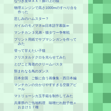
なつき度ＭＡＸ！膝の上の猫
物理エンジンで高さ1000mのすべり台を
作った
悲しみのハムスター？
ガイルのモノマネ≪日本語字幕版≫
マンチカン３兄弟・猫タワー争奪戦
プリント用紙でサブマシンガンを作って
みた
登って甘えたい子猫
クリスタルドクロを光らせてみた
とびこと海老のクリームパスタ
類まれなる鳥のダンス
日本全国 ご飯に合う画像集・西日本編
マンチカンの分かりやすすぎる空腹アピ
ール
マトリョーシカ玉手箱を制作してみた
兵庫県のご当地料理 味噌だれ餃子他＋
おまけ１７種