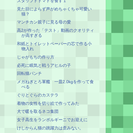
スタッフドトマトを食す１
見た目によらず声がめちゃくちゃ可愛い
猫？
マンチカン親子に見る母の愛
高2が作った「テスト」動画のクオリティ
が高すぎる
和紙とトイレットペーパーの芯で作る小
物入れ
じゃがもちの作り方
必死に眠気と戦うアヒルの子
回転猫パンチ
メガねぎとろ軍艦 一皿2.0kgを作って食
べる
ぐりとぐらのカステラ
着物の女性を切り絵で作ってみた
犬で暖を取るネコ集団
女子高生をランボルギーニでお迎えに
けしからん猫の跳躍力は歪みない。