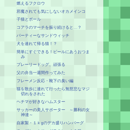
燃えるフクロウ
邪魔されても気にしないオカメインコ
子猫とボール
コアラのマーチを振り続けると…？
パーティーなサンドウィッチ
犬を連れて帰る猫！？
簡単にすぐできる！ビールにあうおつま
み
プレーリードッグ、頑張る
父の弁当一週間作ってみた
フレーメン反応・靴下の臭い編
猫を散歩に連れて行ったら無慈悲なマジ
切れをされた
ヘチマが好きなハムスター
サッカーの美人サポーター ～勝利の女
神達～
自家製・１ｋgのデカ盛りハンバーグ