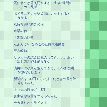
既に個性が見え隠れする、生後3週間のマ
ンチカン兄弟
ポメラニアンを柴犬風にカットするとこ
うなる
気持ち悪い動きの猫
進撃のねこ
「進撃の巨熊」
んふんふ杯 なめこの紅白大運動会
浮き輪ねこ
サッカーの試合に乱入してきた犬、追い
出し方が紳士的なGK
演奏中に小鳥が飛んできて、そのまま聞
き惚れてしまう
新聞紙を100回くらい折ったときの厚さ計
算してみた
手羽先の唐揚げ 3種
害虫駆除装置をつくってみた
デカ盛りオムライス！