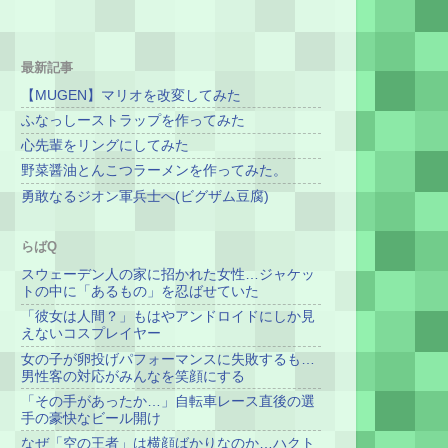
最新記事
【MUGEN】マリオを改変してみた
ふなっしーストラップを作ってみた
心先輩をリングにしてみた
野菜醤油とんこつラーメンを作ってみた。
勇敢なるジオン軍兵士へ(ビグザム豆腐)
らばQ
スウェーデン人の家に招かれた女性…ジャケッ
トの中に「あるもの」を忍ばせていた
「彼女は人間？」もはやアンドロイドにしか見
えないコスプレイヤー
女の子が卵投げパフォーマンスに失敗するも…
男性客の対応がみんなを笑顔にする
「その手があったか…」自転車レース直後の選
手の豪快なビール開け
なぜ「空の王者」は横顔ばかりなのか…ハクト