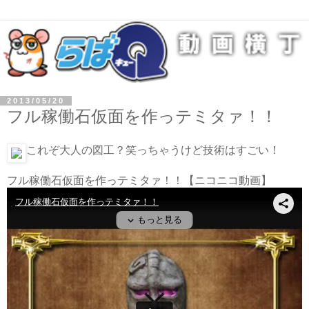
2013/05/20
フル稼働石仮面を作っテミタァ！！
これぞ大人の図工？笑っちゃうけど技術はすごい！
フル稼働石仮面を作っテミタァ！！
【ニコニコ動画】