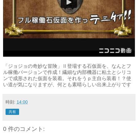
「ジョジョの奇妙な冒険」Ⅱ登場する石仮面を、なんとフ
ル稼働バージョンで作成！繊細な内部機器に粘土とシリコ
ンで成形された仮面を装着。それをうｐ主自ら装着！？使
い道が気になりますが、何とも素晴らしい出来上がりです
時刻:
14:00
共有
0 件のコメント: