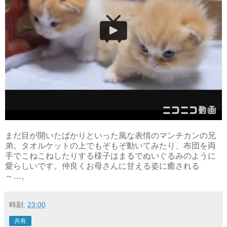
まだ目が開いたばかりといった風な表情のマンチカンの兄
弟。タオルケットの上でもぞもぞ動いてみたり、布団を両
手でこねこねしたりする様子はまるでぬいぐるみのように
愛らしいです。仲良くお母さんに甘える姿に癒される
～…。
時刻:
23:00
共有