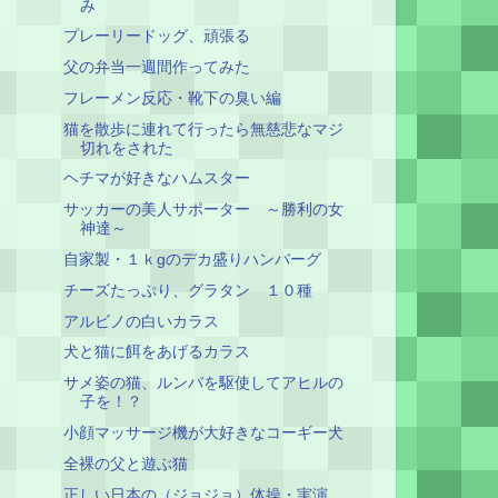
み
プレーリードッグ、頑張る
父の弁当一週間作ってみた
フレーメン反応・靴下の臭い編
猫を散歩に連れて行ったら無慈悲なマジ
切れをされた
ヘチマが好きなハムスター
サッカーの美人サポーター ～勝利の女
神達～
自家製・１ｋgのデカ盛りハンバーグ
チーズたっぷり、グラタン １０種
アルビノの白いカラス
犬と猫に餌をあげるカラス
サメ姿の猫、ルンバを駆使してアヒルの
子を！？
小顔マッサージ機が大好きなコーギー犬
全裸の父と遊ぶ猫
正しい日本の（ジョジョ）体操・実演