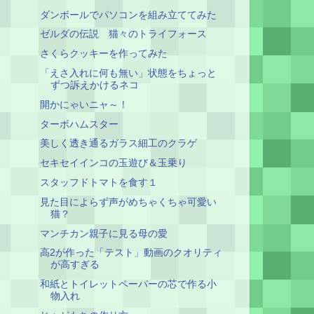
ダンボールでパソコンを組み立ててみた
ゼルダの伝説 猫々のトライフォース
さくらクッキーを作ってみた
「えさ入れに何も無い」状態をちょっと
ずつ訴えかけるネコ
開かにゃいニャ～！
ターボハムスター
美しく透き通るガラス細工のクラゲ
セキセイインコの玉遊び＆玉乗り
スタッフドトマトを食す１
見た目によらず声がめちゃくちゃ可愛い
猫？
マンチカン親子に見る母の愛
高2が作った「テスト」動画のクオリティ
が高すぎる
和紙とトイレットペーパーの芯で作る小
物入れ