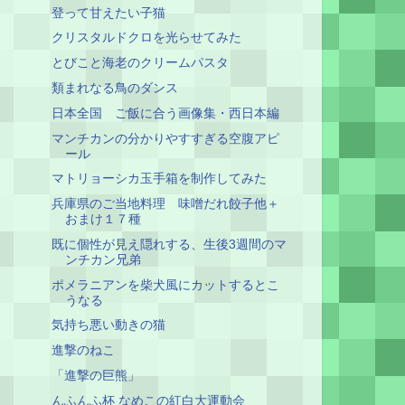
登って甘えたい子猫
クリスタルドクロを光らせてみた
とびこと海老のクリームパスタ
類まれなる鳥のダンス
日本全国 ご飯に合う画像集・西日本編
マンチカンの分かりやすすぎる空腹アピ
ール
マトリョーシカ玉手箱を制作してみた
兵庫県のご当地料理 味噌だれ餃子他＋
おまけ１７種
既に個性が見え隠れする、生後3週間のマ
ンチカン兄弟
ポメラニアンを柴犬風にカットするとこ
うなる
気持ち悪い動きの猫
進撃のねこ
「進撃の巨熊」
んふんふ杯 なめこの紅白大運動会