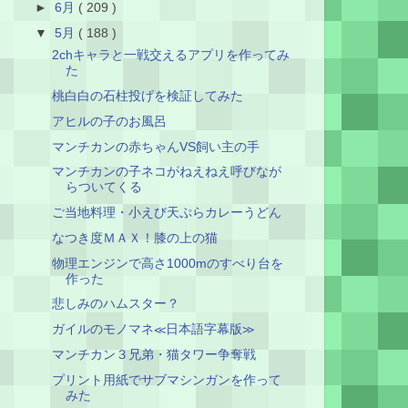
►
6月
( 209 )
▼
5月
( 188 )
2chキャラと一戦交えるアプリを作ってみ
た
桃白白の石柱投げを検証してみた
アヒルの子のお風呂
マンチカンの赤ちゃんVS飼い主の手
マンチカンの子ネコがねえねえ呼びなが
らついてくる
ご当地料理・小えび天ぷらカレーうどん
なつき度ＭＡＸ！膝の上の猫
物理エンジンで高さ1000mのすべり台を
作った
悲しみのハムスター？
ガイルのモノマネ≪日本語字幕版≫
マンチカン３兄弟・猫タワー争奪戦
プリント用紙でサブマシンガンを作って
みた