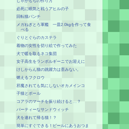
じゃがもちの作り方
必死に眠気と戦うアヒルの子
回転猫パンチ
メガねぎとろ軍艦 一皿2.0kgを作って食
べる
ぐりとぐらのカステラ
着物の女性を切り絵で作ってみた
犬で暖を取るネコ集団
女子高生をランボルギーニでお迎えに
けしからん猫の跳躍力は歪みない。
燃えるフクロウ
邪魔されても気にしないオカメインコ
子猫とボール
コアラのマーチを振り続けると…？
パーティーなサンドウィッチ
犬を連れて帰る猫！？
簡単にすぐできる！ビールにあうおつま