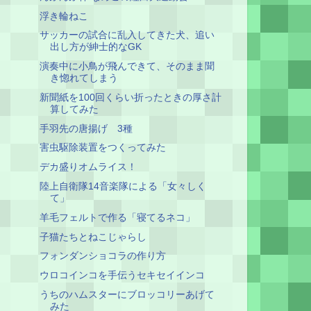
浮き輪ねこ
サッカーの試合に乱入してきた犬、追い
出し方が紳士的なGK
演奏中に小鳥が飛んできて、そのまま聞
き惚れてしまう
新聞紙を100回くらい折ったときの厚さ計
算してみた
手羽先の唐揚げ 3種
害虫駆除装置をつくってみた
デカ盛りオムライス！
陸上自衛隊14音楽隊による「女々しく
て」
羊毛フェルトで作る「寝てるネコ」
子猫たちとねこじゃらし
フォンダンショコラの作り方
ウロコインコを手伝うセキセイインコ
うちのハムスターにブロッコリーあげて
みた