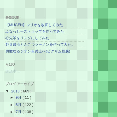
最新記事
【MUGEN】マリオを改変してみた
ふなっしーストラップを作ってみた
心先輩をリングにしてみた
野菜醤油とんこつラーメンを作ってみた。
勇敢なるジオン軍兵士へ(ビグザム豆腐)
らばQ
読込中...
ブログ アーカイブ
▼
2013
( 669 )
►
9月
( 11 )
►
8月
( 122 )
►
7月
( 138 )