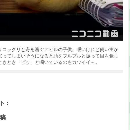
リコックリと舟を漕ぐアヒルの子供。眠いけれど飼い主が
眠ってしまいそうになると頭をプルプルと振って目を覚ま
ときどき「ピッ」と鳴いているのもカワイイ～。
 :
稿