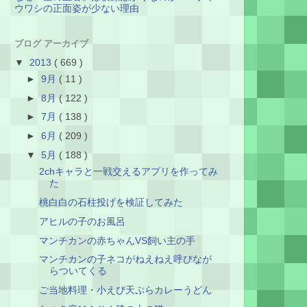
ウワシの正面姿が少ない理由
ブログ アーカイブ
▼
2013
( 669 )
►
9月
( 11 )
►
8月
( 122 )
►
7月
( 138 )
►
6月
( 209 )
▼
5月
( 188 )
2chキャラと一戦交えるアプリを作ってみ
た
桃白白の石柱投げを検証してみた
アヒルの子のお風呂
マンチカンの赤ちゃんVS飼い主の手
マンチカンの子ネコがねえねえ呼びなが
らついてくる
ご当地料理・小えび天ぷらカレーうどん