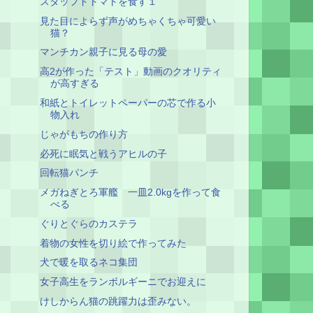
スタッフドトマトを食す１
見た目によらず声がめちゃくちゃ可愛い
猫？
マンチカン親子に見る母の愛
高2が作った「テスト」動画のクオリティ
が高すぎる
和紙とトイレットペーパーの芯で作る小
物入れ
じゃがもちの作り方
必死に眠気と戦うアヒルの子
回転猫パンチ
メガねぎとろ軍艦 一皿2.0kgを作って食
べる
ぐりとぐらのカステラ
着物の女性を切り絵で作ってみた
犬で暖を取るネコ集団
女子高生をランボルギーニでお迎えに
けしからん猫の跳躍力は歪みない。