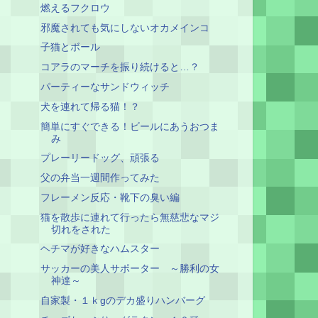
燃えるフクロウ
邪魔されても気にしないオカメインコ
子猫とボール
コアラのマーチを振り続けると…？
パーティーなサンドウィッチ
犬を連れて帰る猫！？
簡単にすぐできる！ビールにあうおつま
み
プレーリードッグ、頑張る
父の弁当一週間作ってみた
フレーメン反応・靴下の臭い編
猫を散歩に連れて行ったら無慈悲なマジ
切れをされた
ヘチマが好きなハムスター
サッカーの美人サポーター ～勝利の女
神達～
自家製・１ｋgのデカ盛りハンバーグ