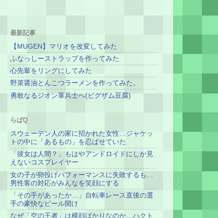
最新記事
【MUGEN】マリオを改変してみた
ふなっしーストラップを作ってみた
心先輩をリングにしてみた
野菜醤油とんこつラーメンを作ってみた。
勇敢なるジオン軍兵士へ(ビグザム豆腐)
らばQ
スウェーデン人の家に招かれた女性…ジャケッ
トの中に「あるもの」を忍ばせていた
「彼女は人間？」もはやアンドロイドにしか見
えないコスプレイヤー
女の子が卵投げパフォーマンスに失敗するも…
男性客の対応がみんなを笑顔にする
「その手があったか…」自転車レース直後の選
手の豪快なビール開け
なぜ「空の王者」は横顔ばかりなのか…ハクト