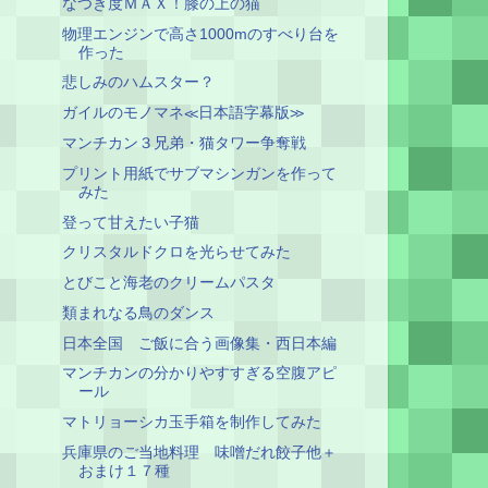
なつき度ＭＡＸ！膝の上の猫
物理エンジンで高さ1000mのすべり台を
作った
悲しみのハムスター？
ガイルのモノマネ≪日本語字幕版≫
マンチカン３兄弟・猫タワー争奪戦
プリント用紙でサブマシンガンを作って
みた
登って甘えたい子猫
クリスタルドクロを光らせてみた
とびこと海老のクリームパスタ
類まれなる鳥のダンス
日本全国 ご飯に合う画像集・西日本編
マンチカンの分かりやすすぎる空腹アピ
ール
マトリョーシカ玉手箱を制作してみた
兵庫県のご当地料理 味噌だれ餃子他＋
おまけ１７種