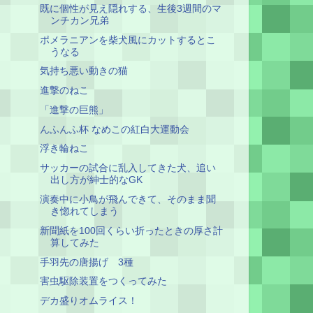
既に個性が見え隠れする、生後3週間のマ
ンチカン兄弟
ポメラニアンを柴犬風にカットするとこ
うなる
気持ち悪い動きの猫
進撃のねこ
「進撃の巨熊」
んふんふ杯 なめこの紅白大運動会
浮き輪ねこ
サッカーの試合に乱入してきた犬、追い
出し方が紳士的なGK
演奏中に小鳥が飛んできて、そのまま聞
き惚れてしまう
新聞紙を100回くらい折ったときの厚さ計
算してみた
手羽先の唐揚げ 3種
害虫駆除装置をつくってみた
デカ盛りオムライス！