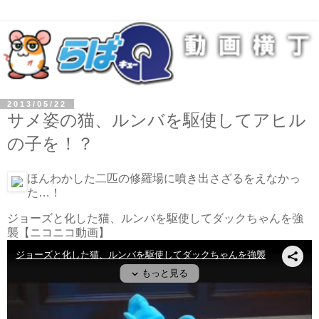
2013/05/22
サメ姿の猫、ルンバを駆使してアヒル
の子を！？
ほんわかした二匹の修羅場に噴き出さざるをえなかっ
た…！
ジョーズと化した猫、ルンバを駆使してダックちゃんを強
襲
【ニコニコ動画】