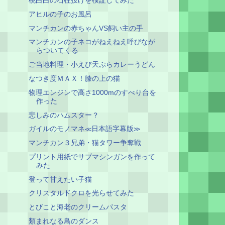
桃白白の石柱投げを検証してみた
アヒルの子のお風呂
マンチカンの赤ちゃんVS飼い主の手
マンチカンの子ネコがねえねえ呼びなが
らついてくる
ご当地料理・小えび天ぷらカレーうどん
なつき度ＭＡＸ！膝の上の猫
物理エンジンで高さ1000mのすべり台を
作った
悲しみのハムスター？
ガイルのモノマネ≪日本語字幕版≫
マンチカン３兄弟・猫タワー争奪戦
プリント用紙でサブマシンガンを作って
みた
登って甘えたい子猫
クリスタルドクロを光らせてみた
とびこと海老のクリームパスタ
類まれなる鳥のダンス