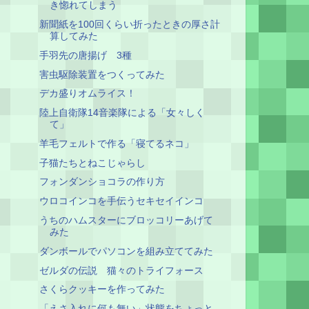
き惚れてしまう
新聞紙を100回くらい折ったときの厚さ計
算してみた
手羽先の唐揚げ 3種
害虫駆除装置をつくってみた
デカ盛りオムライス！
陸上自衛隊14音楽隊による「女々しく
て」
羊毛フェルトで作る「寝てるネコ」
子猫たちとねこじゃらし
フォンダンショコラの作り方
ウロコインコを手伝うセキセイインコ
うちのハムスターにブロッコリーあげて
みた
ダンボールでパソコンを組み立ててみた
ゼルダの伝説 猫々のトライフォース
さくらクッキーを作ってみた
「えさ入れに何も無い」状態をちょっと