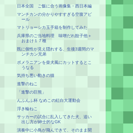
日本全国 ご飯に合う画像集・西日本編
マンチカンの分かりやすすぎる空腹アピ
ール
マトリョーシカ玉手箱を制作してみた
兵庫県のご当地料理 味噌だれ餃子他＋
おまけ１７種
既に個性が見え隠れする、生後3週間のマ
ンチカン兄弟
ポメラニアンを柴犬風にカットするとこ
うなる
気持ち悪い動きの猫
進撃のねこ
「進撃の巨熊」
んふんふ杯 なめこの紅白大運動会
浮き輪ねこ
サッカーの試合に乱入してきた犬、追い
出し方が紳士的なGK
演奏中に小鳥が飛んできて、そのまま聞