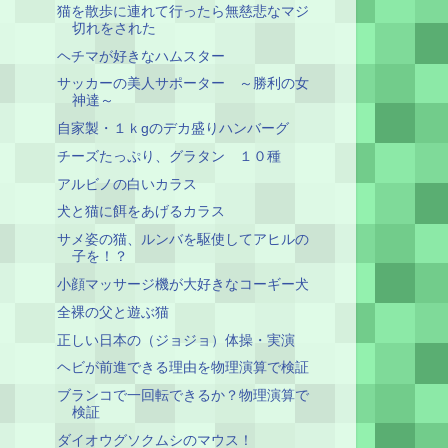
猫を散歩に連れて行ったら無慈悲なマジ
切れをされた
ヘチマが好きなハムスター
サッカーの美人サポーター ～勝利の女
神達～
自家製・１ｋgのデカ盛りハンバーグ
チーズたっぷり、グラタン １０種
アルビノの白いカラス
犬と猫に餌をあげるカラス
サメ姿の猫、ルンバを駆使してアヒルの
子を！？
小顔マッサージ機が大好きなコーギー犬
全裸の父と遊ぶ猫
正しい日本の（ジョジョ）体操・実演
ヘビが前進できる理由を物理演算で検証
ブランコで一回転できるか？物理演算で
検証
ダイオウグソクムシのマウス！