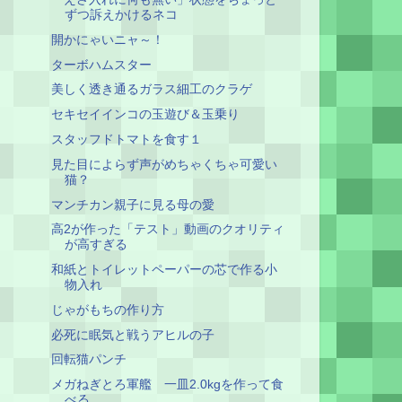
ずつ訴えかけるネコ
開かにゃいニャ～！
ターボハムスター
美しく透き通るガラス細工のクラゲ
セキセイインコの玉遊び＆玉乗り
スタッフドトマトを食す１
見た目によらず声がめちゃくちゃ可愛い
猫？
マンチカン親子に見る母の愛
高2が作った「テスト」動画のクオリティ
が高すぎる
和紙とトイレットペーパーの芯で作る小
物入れ
じゃがもちの作り方
必死に眠気と戦うアヒルの子
回転猫パンチ
メガねぎとろ軍艦 一皿2.0kgを作って食
べる