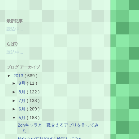
最新記事
読込中...
らばQ
読込中...
ブログ アーカイブ
▼
2013
( 669 )
►
9月
( 11 )
►
8月
( 122 )
►
7月
( 138 )
►
6月
( 209 )
▼
5月
( 188 )
2chキャラと一戦交えるアプリを作ってみ
た