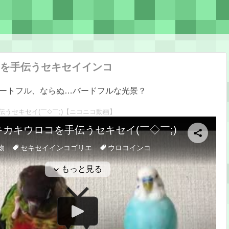
を手伝うセキセイインコ
ートフル、ならぬ…バードフルな光景？
うセキセイ(￣◇￣;)
【ニコニコ動画】