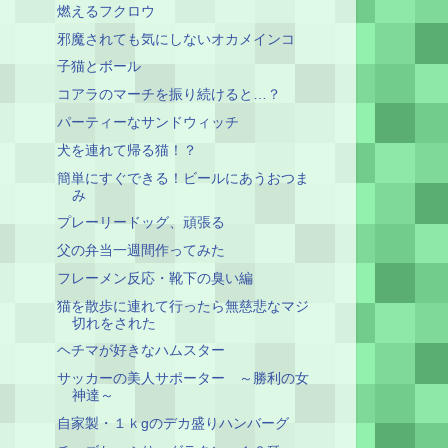
燃えるフクロウ
邪魔されても気にしないオカメインコ
子猫とボール
コアラのマーチを振り続けると…？
パーティーなサンドウィッチ
犬を連れて帰る猫！？
簡単にすぐできる！ビールにあうおつま
み
プレーリードッグ、頑張る
父の弁当一週間作ってみた
フレーメン反応・靴下の臭い編
猫を散歩に連れて行ったら無慈悲なマジ
切れをされた
ヘチマが好きなハムスター
サッカーの美人サポーター ～勝利の女
神達～
自家製・１ｋgのデカ盛りハンバーグ