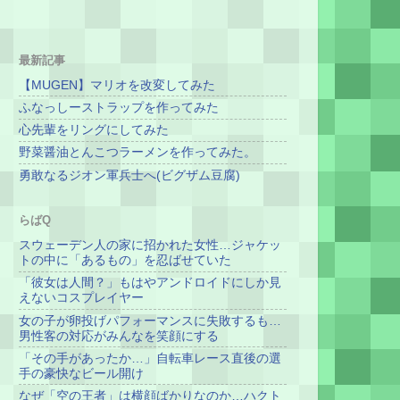
最新記事
【MUGEN】マリオを改変してみた
ふなっしーストラップを作ってみた
心先輩をリングにしてみた
野菜醤油とんこつラーメンを作ってみた。
勇敢なるジオン軍兵士へ(ビグザム豆腐)
らばQ
スウェーデン人の家に招かれた女性…ジャケッ
トの中に「あるもの」を忍ばせていた
「彼女は人間？」もはやアンドロイドにしか見
えないコスプレイヤー
女の子が卵投げパフォーマンスに失敗するも…
男性客の対応がみんなを笑顔にする
「その手があったか…」自転車レース直後の選
手の豪快なビール開け
なぜ「空の王者」は横顔ばかりなのか…ハクト