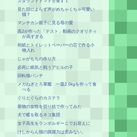
スタッフドトマトを食す１
見た目によらず声がめちゃくちゃ可愛い
猫？
マンチカン親子に見る母の愛
高2が作った「テスト」動画のクオリティ
が高すぎる
和紙とトイレットペーパーの芯で作る小
物入れ
じゃがもちの作り方
必死に眠気と戦うアヒルの子
回転猫パンチ
メガねぎとろ軍艦 一皿2.0kgを作って食
べる
ぐりとぐらのカステラ
着物の女性を切り絵で作ってみた
犬で暖を取るネコ集団
女子高生をランボルギーニでお迎えに
けしからん猫の跳躍力は歪みない。