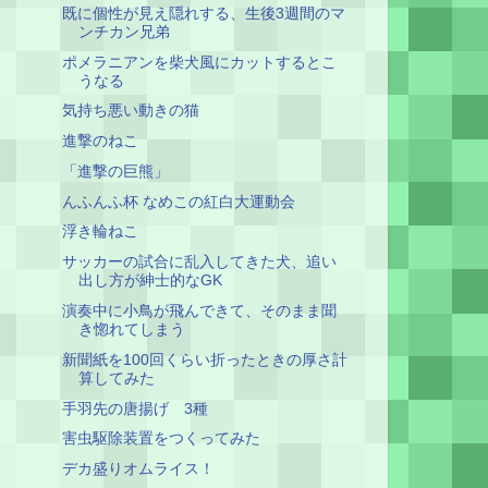
既に個性が見え隠れする、生後3週間のマ
ンチカン兄弟
ポメラニアンを柴犬風にカットするとこ
うなる
気持ち悪い動きの猫
進撃のねこ
「進撃の巨熊」
んふんふ杯 なめこの紅白大運動会
浮き輪ねこ
サッカーの試合に乱入してきた犬、追い
出し方が紳士的なGK
演奏中に小鳥が飛んできて、そのまま聞
き惚れてしまう
新聞紙を100回くらい折ったときの厚さ計
算してみた
手羽先の唐揚げ 3種
害虫駆除装置をつくってみた
デカ盛りオムライス！