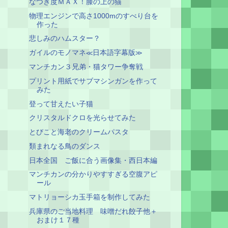
なつき度ＭＡＸ！膝の上の猫
物理エンジンで高さ1000mのすべり台を
作った
悲しみのハムスター？
ガイルのモノマネ≪日本語字幕版≫
マンチカン３兄弟・猫タワー争奪戦
プリント用紙でサブマシンガンを作って
みた
登って甘えたい子猫
クリスタルドクロを光らせてみた
とびこと海老のクリームパスタ
類まれなる鳥のダンス
日本全国 ご飯に合う画像集・西日本編
マンチカンの分かりやすすぎる空腹アピ
ール
マトリョーシカ玉手箱を制作してみた
兵庫県のご当地料理 味噌だれ餃子他＋
おまけ１７種