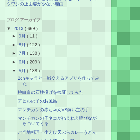
ウワシの正面姿が少ない理由
ブログ アーカイブ
▼
2013
( 669 )
►
9月
( 11 )
►
8月
( 122 )
►
7月
( 138 )
►
6月
( 209 )
▼
5月
( 188 )
2chキャラと一戦交えるアプリを作ってみ
た
桃白白の石柱投げを検証してみた
アヒルの子のお風呂
マンチカンの赤ちゃんVS飼い主の手
マンチカンの子ネコがねえねえ呼びなが
らついてくる
ご当地料理・小えび天ぷらカレーうどん