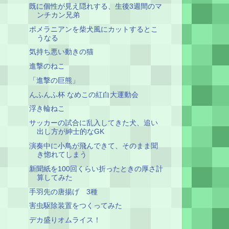
既に個性が見え隠れする、生後3週間のマ
ンチカン兄弟
ポメラニアンを柴犬風にカットするとこ
うなる
気持ち悪い動きの猫
進撃のねこ
「進撃の巨熊」
んふんふ杯 なめこの紅白大運動会
浮き輪ねこ
サッカーの試合に乱入してきた犬、追い
出し方が紳士的なGK
演奏中に小鳥が飛んできて、そのまま聞
き惚れてしまう
新聞紙を100回くらい折ったときの厚さ計
算してみた
手羽先の唐揚げ 3種
害虫駆除装置をつくってみた
デカ盛りオムライス！