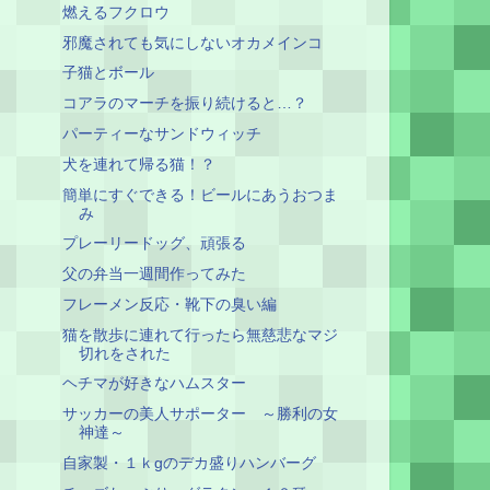
燃えるフクロウ
邪魔されても気にしないオカメインコ
子猫とボール
コアラのマーチを振り続けると…？
パーティーなサンドウィッチ
犬を連れて帰る猫！？
簡単にすぐできる！ビールにあうおつま
み
プレーリードッグ、頑張る
父の弁当一週間作ってみた
フレーメン反応・靴下の臭い編
猫を散歩に連れて行ったら無慈悲なマジ
切れをされた
ヘチマが好きなハムスター
サッカーの美人サポーター ～勝利の女
神達～
自家製・１ｋgのデカ盛りハンバーグ