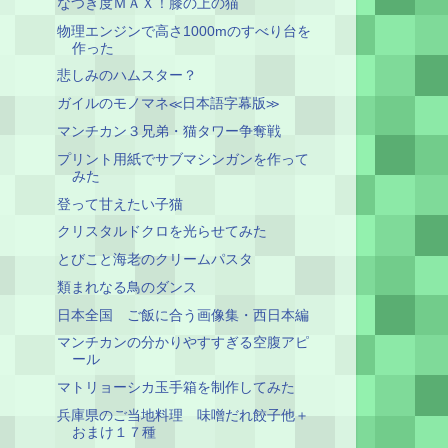
なつき度ＭＡＸ！膝の上の猫
物理エンジンで高さ1000mのすべり台を
作った
悲しみのハムスター？
ガイルのモノマネ≪日本語字幕版≫
マンチカン３兄弟・猫タワー争奪戦
プリント用紙でサブマシンガンを作って
みた
登って甘えたい子猫
クリスタルドクロを光らせてみた
とびこと海老のクリームパスタ
類まれなる鳥のダンス
日本全国 ご飯に合う画像集・西日本編
マンチカンの分かりやすすぎる空腹アピ
ール
マトリョーシカ玉手箱を制作してみた
兵庫県のご当地料理 味噌だれ餃子他＋
おまけ１７種