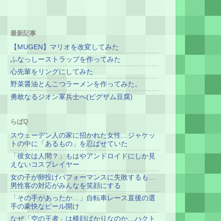
最新記事
【MUGEN】マリオを改変してみた
ふなっしーストラップを作ってみた
心先輩をリングにしてみた
野菜醤油とんこつラーメンを作ってみた。
勇敢なるジオン軍兵士へ(ビグザム豆腐)
らばQ
スウェーデン人の家に招かれた女性…ジャケッ
トの中に「あるもの」を忍ばせていた
「彼女は人間？」もはやアンドロイドにしか見
えないコスプレイヤー
女の子が卵投げパフォーマンスに失敗するも…
男性客の対応がみんなを笑顔にする
「その手があったか…」自転車レース直後の選
手の豪快なビール開け
なぜ「空の王者」は横顔ばかりなのか…ハクト