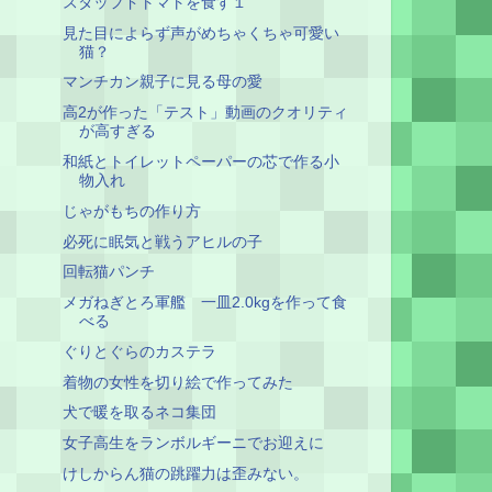
スタッフドトマトを食す１
見た目によらず声がめちゃくちゃ可愛い
猫？
マンチカン親子に見る母の愛
高2が作った「テスト」動画のクオリティ
が高すぎる
和紙とトイレットペーパーの芯で作る小
物入れ
じゃがもちの作り方
必死に眠気と戦うアヒルの子
回転猫パンチ
メガねぎとろ軍艦 一皿2.0kgを作って食
べる
ぐりとぐらのカステラ
着物の女性を切り絵で作ってみた
犬で暖を取るネコ集団
女子高生をランボルギーニでお迎えに
けしからん猫の跳躍力は歪みない。