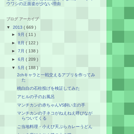
ウワシの正面姿が少ない理由
ブログ アーカイブ
▼
2013
( 669 )
►
9月
( 11 )
►
8月
( 122 )
►
7月
( 138 )
►
6月
( 209 )
▼
5月
( 188 )
2chキャラと一戦交えるアプリを作ってみ
た
桃白白の石柱投げを検証してみた
アヒルの子のお風呂
マンチカンの赤ちゃんVS飼い主の手
マンチカンの子ネコがねえねえ呼びなが
らついてくる
ご当地料理・小えび天ぷらカレーうどん