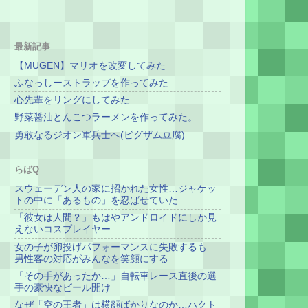
最新記事
【MUGEN】マリオを改変してみた
ふなっしーストラップを作ってみた
心先輩をリングにしてみた
野菜醤油とんこつラーメンを作ってみた。
勇敢なるジオン軍兵士へ(ビグザム豆腐)
らばQ
スウェーデン人の家に招かれた女性…ジャケッ
トの中に「あるもの」を忍ばせていた
「彼女は人間？」もはやアンドロイドにしか見
えないコスプレイヤー
女の子が卵投げパフォーマンスに失敗するも…
男性客の対応がみんなを笑顔にする
「その手があったか…」自転車レース直後の選
手の豪快なビール開け
なぜ「空の王者」は横顔ばかりなのか…ハクト