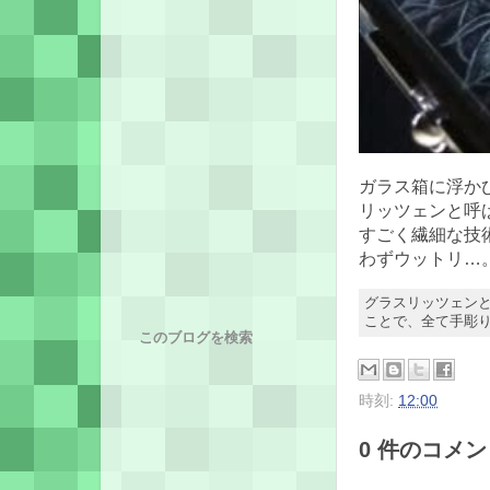
ガラス箱に浮か
リッツェンと呼
すごく繊細な技
わずウットリ…
グラスリッツェン
ことで、全て手彫
このブログを検索
時刻:
12:00
0 件のコメント