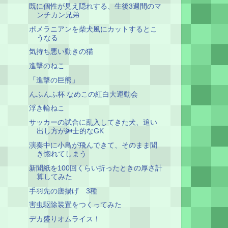
既に個性が見え隠れする、生後3週間のマ
ンチカン兄弟
ポメラニアンを柴犬風にカットするとこ
うなる
気持ち悪い動きの猫
進撃のねこ
「進撃の巨熊」
んふんふ杯 なめこの紅白大運動会
浮き輪ねこ
サッカーの試合に乱入してきた犬、追い
出し方が紳士的なGK
演奏中に小鳥が飛んできて、そのまま聞
き惚れてしまう
新聞紙を100回くらい折ったときの厚さ計
算してみた
手羽先の唐揚げ 3種
害虫駆除装置をつくってみた
デカ盛りオムライス！