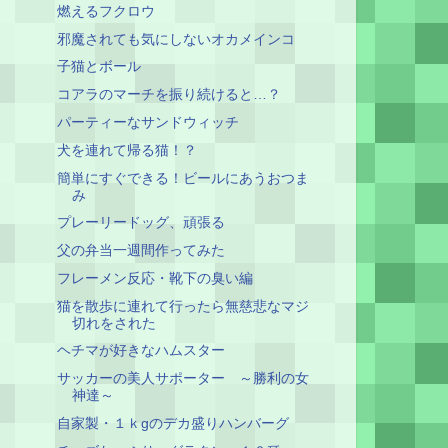
燃えるフクロウ
邪魔されても気にしないオカメインコ
子猫とボール
コアラのマーチを振り続けると…？
パーティーなサンドウィッチ
犬を連れて帰る猫！？
簡単にすぐできる！ビールにあうおつま
み
プレーリードッグ、頑張る
父の弁当一週間作ってみた
フレーメン反応・靴下の臭い編
猫を散歩に連れて行ったら無慈悲なマジ
切れをされた
ヘチマが好きなハムスター
サッカーの美人サポーター ～勝利の女
神達～
自家製・１ｋgのデカ盛りハンバーグ