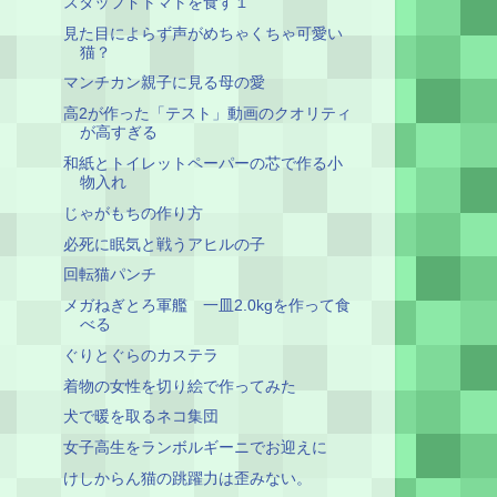
スタッフドトマトを食す１
見た目によらず声がめちゃくちゃ可愛い
猫？
マンチカン親子に見る母の愛
高2が作った「テスト」動画のクオリティ
が高すぎる
和紙とトイレットペーパーの芯で作る小
物入れ
じゃがもちの作り方
必死に眠気と戦うアヒルの子
回転猫パンチ
メガねぎとろ軍艦 一皿2.0kgを作って食
べる
ぐりとぐらのカステラ
着物の女性を切り絵で作ってみた
犬で暖を取るネコ集団
女子高生をランボルギーニでお迎えに
けしからん猫の跳躍力は歪みない。