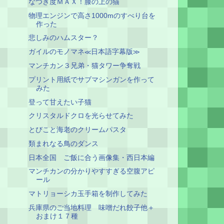
なつき度ＭＡＸ！膝の上の猫
物理エンジンで高さ1000mのすべり台を
作った
悲しみのハムスター？
ガイルのモノマネ≪日本語字幕版≫
マンチカン３兄弟・猫タワー争奪戦
プリント用紙でサブマシンガンを作って
みた
登って甘えたい子猫
クリスタルドクロを光らせてみた
とびこと海老のクリームパスタ
類まれなる鳥のダンス
日本全国 ご飯に合う画像集・西日本編
マンチカンの分かりやすすぎる空腹アピ
ール
マトリョーシカ玉手箱を制作してみた
兵庫県のご当地料理 味噌だれ餃子他＋
おまけ１７種