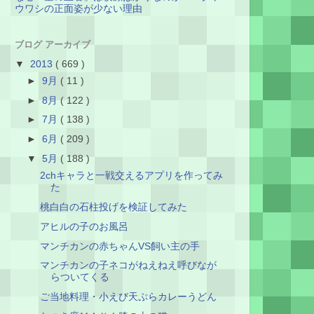
ウワシの正面姿が少ない理由
ブログ アーカイブ
▼
2013
( 669 )
►
9月
( 11 )
►
8月
( 122 )
►
7月
( 138 )
►
6月
( 209 )
▼
5月
( 188 )
2chキャラと一戦交えるアプリを作ってみ
た
桃白白の石柱投げを検証してみた
アヒルの子のお風呂
マンチカンの赤ちゃんVS飼い主の手
マンチカンの子ネコがねえねえ呼びなが
らついてくる
ご当地料理・小えび天ぷらカレーうどん