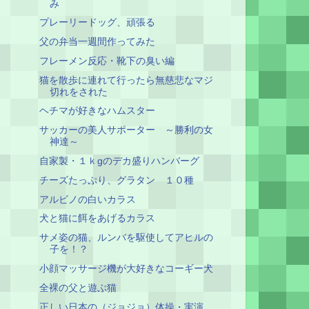
み
プレーリードッグ、頑張る
父の弁当一週間作ってみた
フレーメン反応・靴下の臭い編
猫を散歩に連れて行ったら無慈悲なマジ
切れをされた
ヘチマが好きなハムスター
サッカーの美人サポーター ～勝利の女
神達～
自家製・１ｋgのデカ盛りハンバーグ
チーズたっぷり、グラタン １０種
アルビノの白いカラス
犬と猫に餌をあげるカラス
サメ姿の猫、ルンバを駆使してアヒルの
子を！？
小顔マッサージ機が大好きなコーギー犬
全裸の父と遊ぶ猫
正しい日本の（ジョジョ）体操・実演