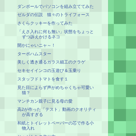
ダンボールでパソコンを組み立ててみた
ゼルダの伝説 猫々のトライフォース
さくらクッキーを作ってみた
「えさ入れに何も無い」状態をちょっと
ずつ訴えかけるネコ
開かにゃいニャ～！
ターボハムスター
美しく透き通るガラス細工のクラゲ
セキセイインコの玉遊び＆玉乗り
スタッフドトマトを食す１
見た目によらず声がめちゃくちゃ可愛い
猫？
マンチカン親子に見る母の愛
高2が作った「テスト」動画のクオリティ
が高すぎる
和紙とトイレットペーパーの芯で作る小
物入れ