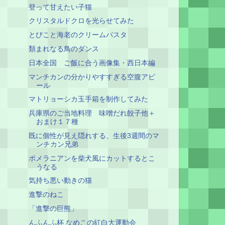
登って甘えたい子猫
クリスタルドクロを光らせてみた
とびこと海老のクリームパスタ
類まれなる鳥のダンス
日本全国 ご飯に合う画像集・西日本編
マンチカンの分かりやすすぎる空腹アピ
ール
マトリョーシカ玉手箱を制作してみた
兵庫県のご当地料理 味噌だれ餃子他＋
おまけ１７種
既に個性が見え隠れする、生後3週間のマ
ンチカン兄弟
ポメラニアンを柴犬風にカットするとこ
うなる
気持ち悪い動きの猫
進撃のねこ
「進撃の巨熊」
んふんふ杯 なめこの紅白大運動会