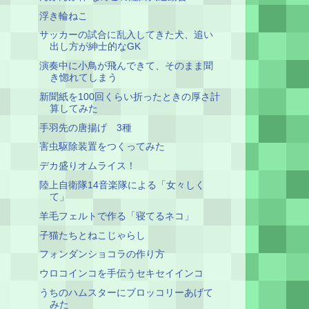
浮き輪ねこ
サッカーの試合に乱入してきた犬、追い
出し方が紳士的なGK
演奏中に小鳥が飛んできて、そのまま聞
き惚れてしまう
新聞紙を100回くらい折ったときの厚さ計
算してみた
手羽先の唐揚げ 3種
害虫駆除装置をつくってみた
デカ盛りオムライス！
陸上自衛隊14音楽隊による「女々しく
て」
羊毛フェルトで作る「寝てるネコ」
子猫たちとねこじゃらし
フォンダンショコラの作り方
ウロコインコを手伝うセキセイインコ
うちのハムスターにブロッコリーあげて
みた