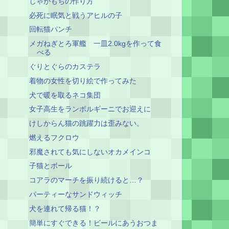
じゃがもちの作り方
必死に眠気と戦うアヒルの子
回転猫パンチ
メガねぎとろ軍艦 一皿2.0kgを作って食
べる
ぐりとぐらのカステラ
着物の女性を切り絵で作ってみた
犬で暖を取るネコ集団
女子高生をランボルギーニでお迎えに
けしからん猫の跳躍力は歪みない。
燃えるフクロウ
邪魔されても気にしないオカメインコ
子猫とボール
コアラのマーチを振り続けると…？
パーティーなサンドウィッチ
犬を連れて帰る猫！？
簡単にすぐできる！ビールにあうおつま