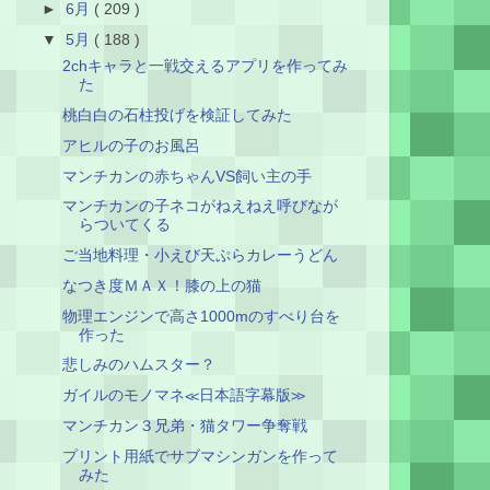
►
6月
( 209 )
▼
5月
( 188 )
2chキャラと一戦交えるアプリを作ってみ
た
桃白白の石柱投げを検証してみた
アヒルの子のお風呂
マンチカンの赤ちゃんVS飼い主の手
マンチカンの子ネコがねえねえ呼びなが
らついてくる
ご当地料理・小えび天ぷらカレーうどん
なつき度ＭＡＸ！膝の上の猫
物理エンジンで高さ1000mのすべり台を
作った
悲しみのハムスター？
ガイルのモノマネ≪日本語字幕版≫
マンチカン３兄弟・猫タワー争奪戦
プリント用紙でサブマシンガンを作って
みた