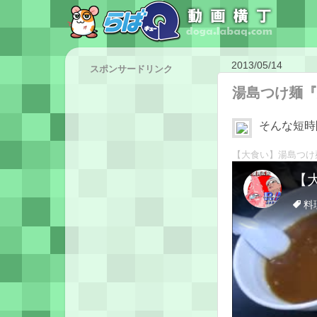
2013/05/14
スポンサードリンク
湯島つけ麺『
そんな短時
【大食い】湯島つけ