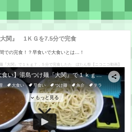
大関』 1ＫＧを7.5分で完食
間での完食！？早食いで大食いとは…！
麺『大関』で１ｋｇ７．５分で完食したた ぼたん祭
【ニコニコ動画】