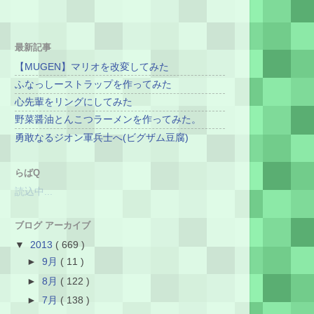
最新記事
【MUGEN】マリオを改変してみた
ふなっしーストラップを作ってみた
心先輩をリングにしてみた
野菜醤油とんこつラーメンを作ってみた。
勇敢なるジオン軍兵士へ(ビグザム豆腐)
らばQ
読込中...
ブログ アーカイブ
▼
2013
( 669 )
►
9月
( 11 )
►
8月
( 122 )
►
7月
( 138 )