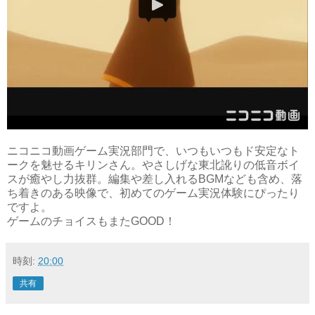
ニコニコ動画ゲーム実況部門で、いつもいつもド安定なト
ークを魅せるキリンさん。やさしげな東北訛りの低音ボイ
スが癒やし力抜群。編集や差し入れるBGMなども含め、落
ち着きのある映像で、初めてのゲーム実況体験にぴったり
ですよ。
ゲームのチョイスもまたGOOD！
時刻:
20:00
共有