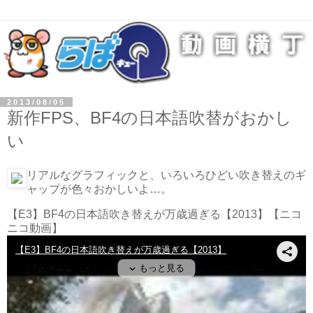
2013/08/05
新作FPS、BF4の日本語吹替がおかし
い
リアルなグラフィックと、いろいろひどい吹き替えのギ
ャップが色々おかしいよ…。
【E3】BF4の日本語吹き替えが万歳過ぎる【2013】
【ニコ
ニコ動画】