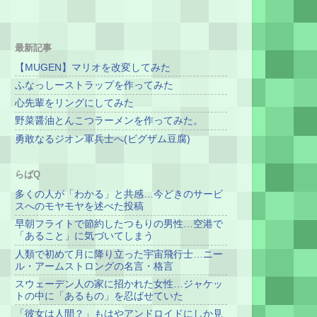
最新記事
【MUGEN】マリオを改変してみた
ふなっしーストラップを作ってみた
心先輩をリングにしてみた
野菜醤油とんこつラーメンを作ってみた。
勇敢なるジオン軍兵士へ(ビグザム豆腐)
らばQ
多くの人が「わかる」と共感…今どきのサービ
スへのモヤモヤを述べた投稿
早朝フライトで節約したつもりの男性…空港で
「あること」に気づいてしまう
人類で初めて月に降り立った宇宙飛行士…ニー
ル・アームストロングの名言・格言
スウェーデン人の家に招かれた女性…ジャケッ
トの中に「あるもの」を忍ばせていた
「彼女は人間？」もはやアンドロイドにしか見