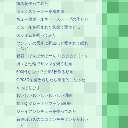
痛名刺作ってみた
キックスケーターを魔改造
ちょ～簡単トルネードストーブの作り方
ピストルを掴まれた状態で撃つと…
スライムを折ってみた
ヤンデレの雪歩に死ぬほど愛されて眠れ
ない
愛宕「ぱんぱかぱーん！ぱぱぱぱ（ｒｙ
淡々と七輪でサンマを焼く動画
500円ぐらいでピザ2枚作る動画
GP03Dを魔改造したら実用的になった
やっぱりひま
おいしいおいしいおいしい通販
富士Q グレートザブーン5連発
ジャイアンシチューを作ってみた
新発田ガスのニコタンモモタンがかわい
い