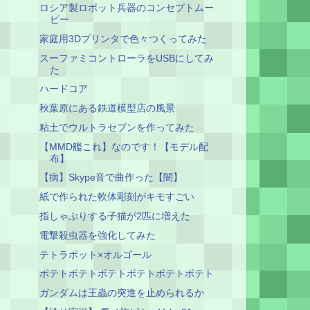
ロシア製ロボット兵器のコンセプトムー
ビー
家庭用3Dプリンタで色々つくってみた
スーファミコントローラをUSBにしてみ
た
ハードコア
秋葉原にある鉄道模型店の風景
粘土でウルトラセブンを作ってみた
【MMD艦これ】なのです！【モデル配
布】
【病】Skype音で曲作った【闇】
紙で作られた軟体彫刻がキモすごい
指しゃぶりする子猫が2匹に増えた
電撃殺虫器を強化してみた
テトラポット×オルゴール
ポテトポテトポテトポテトポテトポテト
ガンダムは王蟲の突進を止められるか