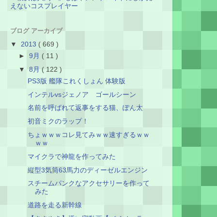
えないコスプレイヤー
ブログ アーカイブ
▼
2013
( 669 )
►
9月
( 11 )
▼
8月
( 122 )
PS3版 艦隊これくしょん 体験版
インテルvsジェノア ゴールシーン
名前を呼ばれて返事をする猫、ぽん太
初音ミクのラップ！
ちょｗｗｗコレ見てみｗｗ速すぎるｗｗ
ｗｗ
マイクラで神龍を作ってみた
縦型3気筒63馬力のディーゼルエンジン
スチームパンクなアクセサリーを作って
みた
道路を走る新幹線