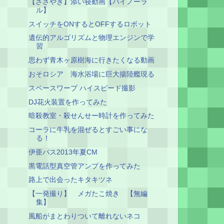
【ささやき】添い寝動画【バイノーラ
ル】
スイッチをONするとOFFするロボット
遺伝的アルゴリズムと物理エンジンで学
習
思わず青木ヶ原樹海に行きたくなる動画
おそロシア 海水浴場に巨大揚陸艦現る
スペースワープ ハイスピード撮影
DJ花火装置を作ってみた
暗殺教室・殺せんせー時計を作ってみた
コーラに牛乳を混ぜるとすごい事にな
る！
伊亜バス2013年夏CM
黒電話型真空管アンプを作ってみた
路上で出会ったキタキツネ
【一発撮り】 メガたこ焼き 【無編
集】
風船がまとわりついて離れないネコ