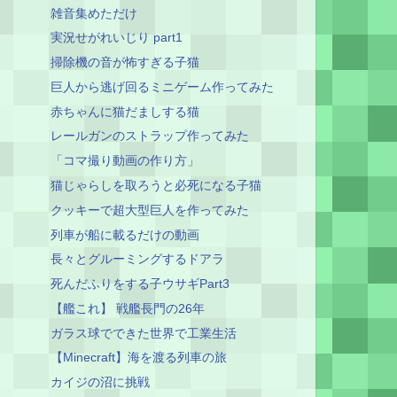
雑音集めただけ
実況せがれいじり part1
掃除機の音が怖すぎる子猫
巨人から逃げ回るミニゲーム作ってみた
赤ちゃんに猫だましする猫
レールガンのストラップ作ってみた
「コマ撮り動画の作り方」
猫じゃらしを取ろうと必死になる子猫
クッキーで超大型巨人を作ってみた
列車が船に載るだけの動画
長々とグルーミングするドアラ
死んだふりをする子ウサギPart3
【艦これ】 戦艦長門の26年
ガラス球でできた世界で工業生活
【Minecraft】海を渡る列車の旅
カイジの沼に挑戦