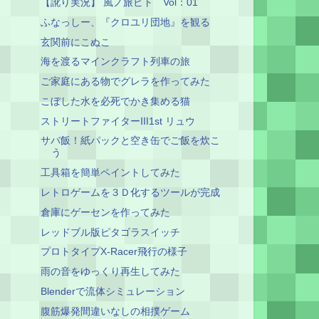
【訛り実況】 風ノ旅ビト Vol：01
ふなっしー、『クロユリ団地』を観る
玄関前にこぬこ
海を渡るマインクラフト列車の旅
ご家庭にある物でグレラを作ってみた
こぼした水を必死でかき集める猫
ストリートファイターⅢ1st リュウ
サバ飯！紙パックと空き缶でご飯を炊こ
う
工具箱を簡単ペイントしてみた
レトロゲームを３Ｄ化するツールが完成
倉庫にゲーセンを作ってみた
レッドブル版ピタゴラスイッチ
プロトタイプX-Racer飛行の様子
雨の音をゆっくり再生してみた
Blenderで流体シミュレーション
腹筋爆発間違いなしの相撲ゲーム