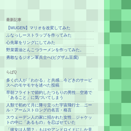
最新記事
【MUGEN】マリオを改変してみた
ふなっしーストラップを作ってみた
心先輩をリングにしてみた
野菜醤油とんこつラーメンを作ってみた。
勇敢なるジオン軍兵士へ(ビグザム豆腐)
らばQ
多くの人が「わかる」と共感…今どきのサービ
スへのモヤモヤを述べた投稿
早朝フライトで節約したつもりの男性…空港で
「あること」に気づいてしまう
人類で初めて月に降り立った宇宙飛行士…ニー
ル・アームストロングの名言・格言
スウェーデン人の家に招かれた女性…ジャケッ
トの中に「あるもの」を忍ばせていた
「彼女は人間？」もはやアンドロイドにしか見