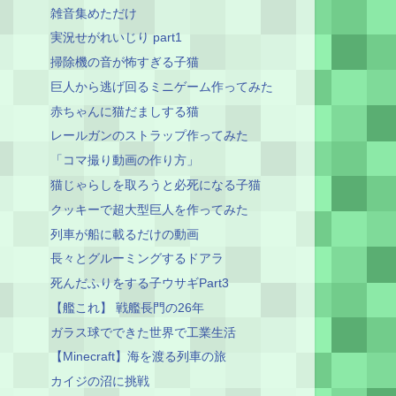
雑音集めただけ
実況せがれいじり part1
掃除機の音が怖すぎる子猫
巨人から逃げ回るミニゲーム作ってみた
赤ちゃんに猫だましする猫
レールガンのストラップ作ってみた
「コマ撮り動画の作り方」
猫じゃらしを取ろうと必死になる子猫
クッキーで超大型巨人を作ってみた
列車が船に載るだけの動画
長々とグルーミングするドアラ
死んだふりをする子ウサギPart3
【艦これ】 戦艦長門の26年
ガラス球でできた世界で工業生活
【Minecraft】海を渡る列車の旅
カイジの沼に挑戦