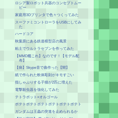
ロシア製ロボット兵器のコンセプトムー
ビー
家庭用3Dプリンタで色々つくってみた
スーファミコントローラをUSBにしてみ
た
ハードコア
秋葉原にある鉄道模型店の風景
粘土でウルトラセブンを作ってみた
【MMD艦これ】なのです！【モデル配
布】
【病】Skype音で曲作った【闇】
紙で作られた軟体彫刻がキモすごい
指しゃぶりする子猫が2匹に増えた
電撃殺虫器を強化してみた
テトラポット×オルゴール
ポテトポテトポテトポテトポテトポテト
ガンダムは王蟲の突進を止められるか