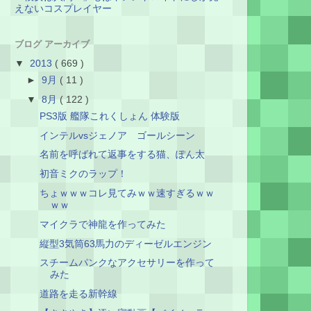
えないコスプレイヤー
ブログ アーカイブ
▼
2013
( 669 )
►
9月
( 11 )
▼
8月
( 122 )
PS3版 艦隊これくしょん 体験版
インテルvsジェノア ゴールシーン
名前を呼ばれて返事をする猫、ぽん太
初音ミクのラップ！
ちょｗｗｗコレ見てみｗｗ速すぎるｗｗ
ｗｗ
マイクラで神龍を作ってみた
縦型3気筒63馬力のディーゼルエンジン
スチームパンクなアクセサリーを作って
みた
道路を走る新幹線