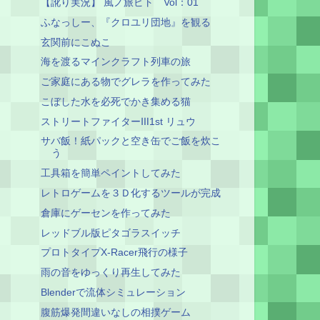
【訛り実況】 風ノ旅ビト Vol：01
ふなっしー、『クロユリ団地』を観る
玄関前にこぬこ
海を渡るマインクラフト列車の旅
ご家庭にある物でグレラを作ってみた
こぼした水を必死でかき集める猫
ストリートファイターⅢ1st リュウ
サバ飯！紙パックと空き缶でご飯を炊こ
う
工具箱を簡単ペイントしてみた
レトロゲームを３Ｄ化するツールが完成
倉庫にゲーセンを作ってみた
レッドブル版ピタゴラスイッチ
プロトタイプX-Racer飛行の様子
雨の音をゆっくり再生してみた
Blenderで流体シミュレーション
腹筋爆発間違いなしの相撲ゲーム