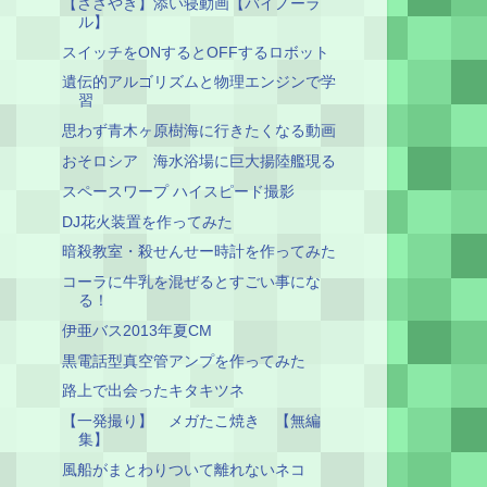
【ささやき】添い寝動画【バイノーラ
ル】
スイッチをONするとOFFするロボット
遺伝的アルゴリズムと物理エンジンで学
習
思わず青木ヶ原樹海に行きたくなる動画
おそロシア 海水浴場に巨大揚陸艦現る
スペースワープ ハイスピード撮影
DJ花火装置を作ってみた
暗殺教室・殺せんせー時計を作ってみた
コーラに牛乳を混ぜるとすごい事にな
る！
伊亜バス2013年夏CM
黒電話型真空管アンプを作ってみた
路上で出会ったキタキツネ
【一発撮り】 メガたこ焼き 【無編
集】
風船がまとわりついて離れないネコ