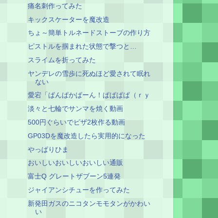
痛名刺作ってみた
キックスケーターを魔改造
ちょ～簡単トルネードストーブの作り方
ピストルを掴まれた状態で撃つと…
スライムを折ってみた
ヤンデレの雪歩に死ぬほど愛されて眠れ
ない
愛宕「ぱんぱかぱーん！ぱぱぱぱ（ｒｙ
淡々と七輪でサンマを焼く動画
500円ぐらいでピザ2枚作る動画
GP03Dを魔改造したら実用的になった
やっぱりひま
おいしいおいしいおいしい通販
富士Q グレートザブーン5連発
ジャイアンシチューを作ってみた
新発田ガスのニコタンモモタンがかわい
い