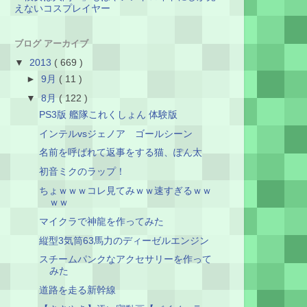
えないコスプレイヤー
ブログ アーカイブ
▼
2013
( 669 )
►
9月
( 11 )
▼
8月
( 122 )
PS3版 艦隊これくしょん 体験版
インテルvsジェノア ゴールシーン
名前を呼ばれて返事をする猫、ぽん太
初音ミクのラップ！
ちょｗｗｗコレ見てみｗｗ速すぎるｗｗ
ｗｗ
マイクラで神龍を作ってみた
縦型3気筒63馬力のディーゼルエンジン
スチームパンクなアクセサリーを作って
みた
道路を走る新幹線