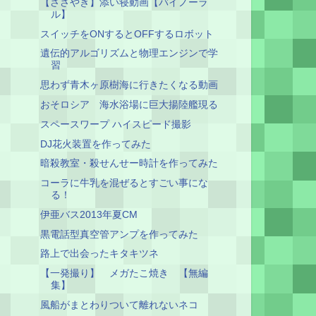
【ささやき】添い寝動画【バイノーラ
ル】
スイッチをONするとOFFするロボット
遺伝的アルゴリズムと物理エンジンで学
習
思わず青木ヶ原樹海に行きたくなる動画
おそロシア 海水浴場に巨大揚陸艦現る
スペースワープ ハイスピード撮影
DJ花火装置を作ってみた
暗殺教室・殺せんせー時計を作ってみた
コーラに牛乳を混ぜるとすごい事にな
る！
伊亜バス2013年夏CM
黒電話型真空管アンプを作ってみた
路上で出会ったキタキツネ
【一発撮り】 メガたこ焼き 【無編
集】
風船がまとわりついて離れないネコ