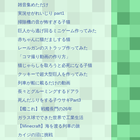
雑音集めただけ
実況せがれいじり part1
掃除機の音が怖すぎる子猫
巨人から逃げ回るミニゲーム作ってみた
赤ちゃんに猫だましする猫
レールガンのストラップ作ってみた
「コマ撮り動画の作り方」
猫じゃらしを取ろうと必死になる子猫
クッキーで超大型巨人を作ってみた
列車が船に載るだけの動画
長々とグルーミングするドアラ
死んだふりをする子ウサギPart3
【艦これ】 戦艦長門の26年
ガラス球でできた世界で工業生活
【Minecraft】海を渡る列車の旅
カイジの沼に挑戦