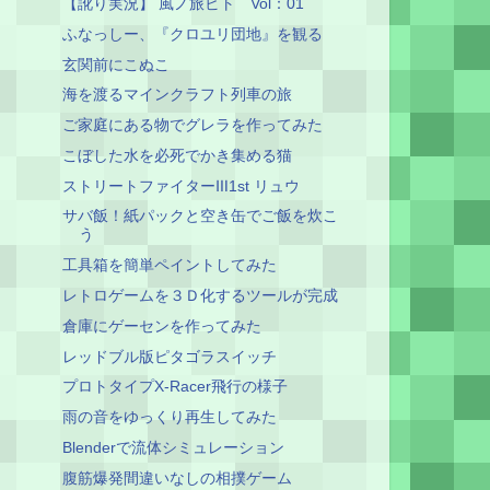
【訛り実況】 風ノ旅ビト Vol：01
ふなっしー、『クロユリ団地』を観る
玄関前にこぬこ
海を渡るマインクラフト列車の旅
ご家庭にある物でグレラを作ってみた
こぼした水を必死でかき集める猫
ストリートファイターⅢ1st リュウ
サバ飯！紙パックと空き缶でご飯を炊こ
う
工具箱を簡単ペイントしてみた
レトロゲームを３Ｄ化するツールが完成
倉庫にゲーセンを作ってみた
レッドブル版ピタゴラスイッチ
プロトタイプX-Racer飛行の様子
雨の音をゆっくり再生してみた
Blenderで流体シミュレーション
腹筋爆発間違いなしの相撲ゲーム