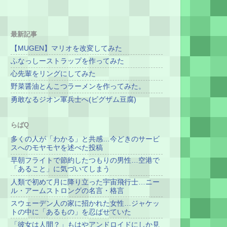
最新記事
【MUGEN】マリオを改変してみた
ふなっしーストラップを作ってみた
心先輩をリングにしてみた
野菜醤油とんこつラーメンを作ってみた。
勇敢なるジオン軍兵士へ(ビグザム豆腐)
らばQ
多くの人が「わかる」と共感…今どきのサービ
スへのモヤモヤを述べた投稿
早朝フライトで節約したつもりの男性…空港で
「あること」に気づいてしまう
人類で初めて月に降り立った宇宙飛行士…ニー
ル・アームストロングの名言・格言
スウェーデン人の家に招かれた女性…ジャケッ
トの中に「あるもの」を忍ばせていた
「彼女は人間？」もはやアンドロイドにしか見