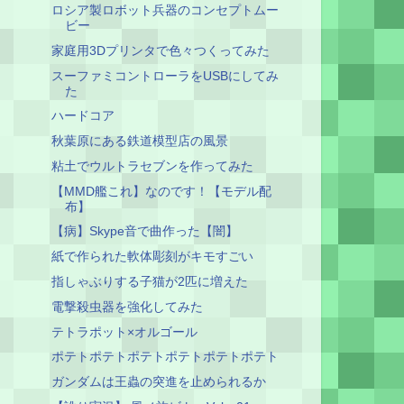
ロシア製ロボット兵器のコンセプトムー
ビー
家庭用3Dプリンタで色々つくってみた
スーファミコントローラをUSBにしてみ
た
ハードコア
秋葉原にある鉄道模型店の風景
粘土でウルトラセブンを作ってみた
【MMD艦これ】なのです！【モデル配
布】
【病】Skype音で曲作った【闇】
紙で作られた軟体彫刻がキモすごい
指しゃぶりする子猫が2匹に増えた
電撃殺虫器を強化してみた
テトラポット×オルゴール
ポテトポテトポテトポテトポテトポテト
ガンダムは王蟲の突進を止められるか