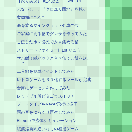
【訛り実況】 風ノ旅ビト Vol：01
ふなっしー、『クロユリ団地』を観る
玄関前にこぬこ
海を渡るマインクラフト列車の旅
ご家庭にある物でグレラを作ってみた
こぼした水を必死でかき集める猫
ストリートファイターⅢ1st リュウ
サバ飯！紙パックと空き缶でご飯を炊こ
う
工具箱を簡単ペイントしてみた
レトロゲームを３Ｄ化するツールが完成
倉庫にゲーセンを作ってみた
レッドブル版ピタゴラスイッチ
プロトタイプX-Racer飛行の様子
雨の音をゆっくり再生してみた
Blenderで流体シミュレーション
腹筋爆発間違いなしの相撲ゲーム