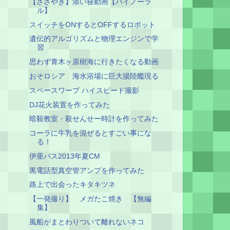
【ささやき】添い寝動画【バイノーラ
ル】
スイッチをONするとOFFするロボット
遺伝的アルゴリズムと物理エンジンで学
習
思わず青木ヶ原樹海に行きたくなる動画
おそロシア 海水浴場に巨大揚陸艦現る
スペースワープ ハイスピード撮影
DJ花火装置を作ってみた
暗殺教室・殺せんせー時計を作ってみた
コーラに牛乳を混ぜるとすごい事にな
る！
伊亜バス2013年夏CM
黒電話型真空管アンプを作ってみた
路上で出会ったキタキツネ
【一発撮り】 メガたこ焼き 【無編
集】
風船がまとわりついて離れないネコ