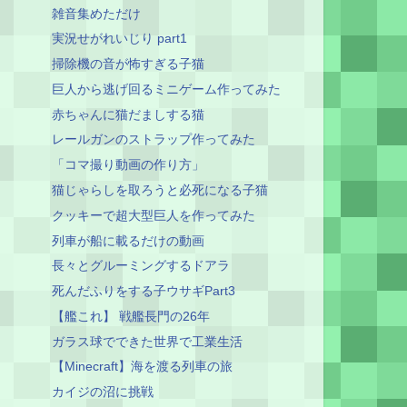
雑音集めただけ
実況せがれいじり part1
掃除機の音が怖すぎる子猫
巨人から逃げ回るミニゲーム作ってみた
赤ちゃんに猫だましする猫
レールガンのストラップ作ってみた
「コマ撮り動画の作り方」
猫じゃらしを取ろうと必死になる子猫
クッキーで超大型巨人を作ってみた
列車が船に載るだけの動画
長々とグルーミングするドアラ
死んだふりをする子ウサギPart3
【艦これ】 戦艦長門の26年
ガラス球でできた世界で工業生活
【Minecraft】海を渡る列車の旅
カイジの沼に挑戦