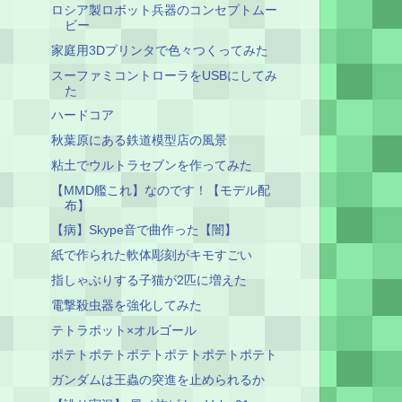
ロシア製ロボット兵器のコンセプトムー
ビー
家庭用3Dプリンタで色々つくってみた
スーファミコントローラをUSBにしてみ
た
ハードコア
秋葉原にある鉄道模型店の風景
粘土でウルトラセブンを作ってみた
【MMD艦これ】なのです！【モデル配
布】
【病】Skype音で曲作った【闇】
紙で作られた軟体彫刻がキモすごい
指しゃぶりする子猫が2匹に増えた
電撃殺虫器を強化してみた
テトラポット×オルゴール
ポテトポテトポテトポテトポテトポテト
ガンダムは王蟲の突進を止められるか