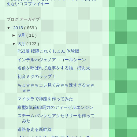
えないコスプレイヤー
ブログ アーカイブ
▼
2013
( 669 )
►
9月
( 11 )
▼
8月
( 122 )
PS3版 艦隊これくしょん 体験版
インテルvsジェノア ゴールシーン
名前を呼ばれて返事をする猫、ぽん太
初音ミクのラップ！
ちょｗｗｗコレ見てみｗｗ速すぎるｗｗ
ｗｗ
マイクラで神龍を作ってみた
縦型3気筒63馬力のディーゼルエンジン
スチームパンクなアクセサリーを作って
みた
道路を走る新幹線