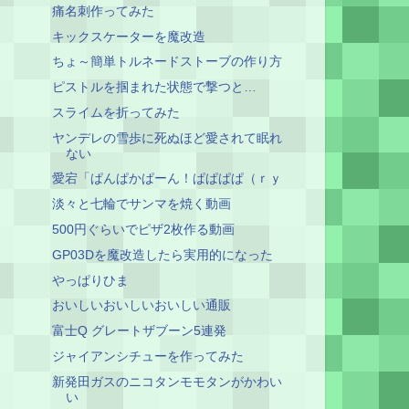
痛名刺作ってみた
キックスケーターを魔改造
ちょ～簡単トルネードストーブの作り方
ピストルを掴まれた状態で撃つと…
スライムを折ってみた
ヤンデレの雪歩に死ぬほど愛されて眠れ
ない
愛宕「ぱんぱかぱーん！ぱぱぱぱ（ｒｙ
淡々と七輪でサンマを焼く動画
500円ぐらいでピザ2枚作る動画
GP03Dを魔改造したら実用的になった
やっぱりひま
おいしいおいしいおいしい通販
富士Q グレートザブーン5連発
ジャイアンシチューを作ってみた
新発田ガスのニコタンモモタンがかわい
い