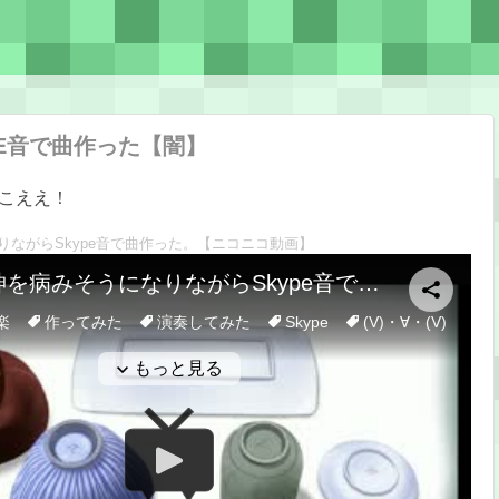
PE音で曲作った【闇】
こええ！
ながらSkype音で曲作った。
【ニコニコ動画】