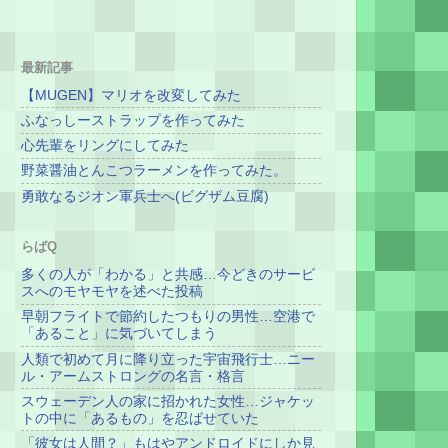
最新記事
【MUGEN】マリオを改変してみた
ふなっしーストラップを作ってみた
心先輩をリングにしてみた
野菜醤油とんこつラーメンを作ってみた。
勇敢なるジオン軍兵士へ(ビグザム豆腐)
らばQ
多くの人が「わかる」と共感…今どきのサービ
スへのモヤモヤを述べた投稿
早朝フライトで節約したつもりの男性…空港で
「あること」に気づいてしまう
人類で初めて月に降り立った宇宙飛行士…ニー
ル・アームストロングの名言・格言
スウェーデン人の家に招かれた女性…ジャケッ
トの中に「あるもの」を忍ばせていた
「彼女は人間？」もはやアンドロイドにしか見