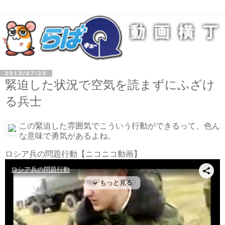
2013/07/20
緊迫した状況で空気を読まずにふざけ
る兵士
この緊迫した雰囲気でこういう行動ができるって、色ん
な意味で勇気があるよね。
ロシア兵の問題行動
【ニコニコ動画】