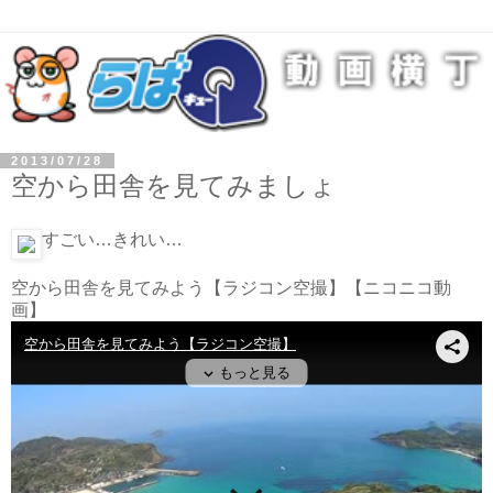
2013/07/28
空から田舎を見てみましょ
すごい…きれい…
空から田舎を見てみよう【ラジコン空撮】
【ニコニコ動
画】