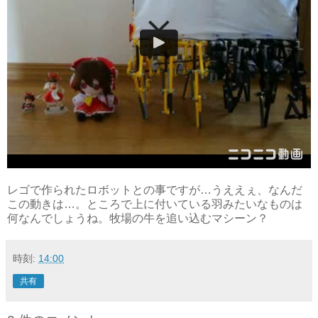
レゴで作られたロボットとの事ですが…うええぇ、なんだ
この動きは…。ところで上に付いている羽みたいなものは
何なんでしょうね。牧場の牛を追い込むマシーン？
時刻:
14:00
共有