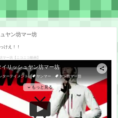
ュヤン坊マー坊
っけえ！！
坊マー坊
【ニコニコ動画】