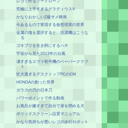
レゴで作るゾートロープ
究極に上手すぎるグラディウスV
かなりおかしいZ級サメ映画
今あるもので実現する仮想現実の世界
金属の塊を選択すると、洗濯機はこうな
る
ゴキブリを生き餌にするハチ
宇宙から見た2013年の台風
凄すぎるエヴァ初号機のペーパークラフ
ト
壮大過ぎるデスクトップPCのCM
HONDAの創った世界
ガラスの刃の日本刀
パワーポイントで作る動画
お風呂が嫌すぎて自分で扉を閉める犬
ポリッドスクリーン設置マニュアル
かなり気持ちが悪いレゴの歩行ロボット