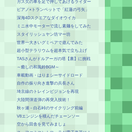
ガス欠の車を足で押してあげるライダー
ピアノ×トランペットで「紅蓮の弓矢」
深海4Dスクエアなダイオウイカ
ミニ水中モーターで流し素麺をしてみた
スタイリッシュヤン坊マー坊
世界一大きいグミベアで遊んでみた
超小型テラリウムを超本気で立ち上げ
TASさんがドルアーガの塔【裏】に挑戦
～癒しの和風鈴BGM～
車載動画・はりまシーサイドロード
自作の振り向き進撃の兵長さん
埼京線のトレインビジョンを再現
大陸間弾道弾の再突入技術！
秋ヶ瀬－白石峠のサイクリング前編
V8エンジンを積んだチェーンソー
空から田舎を見てみましょ