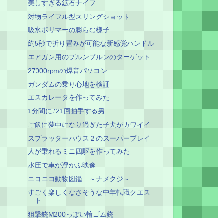
美しすぎる鉱石ナイフ
対物ライフル型スリングショット
吸水ポリマーの膨らむ様子
約5秒で折り畳みが可能な新感覚ハンドル
エアガン用のプルンプルンのターゲット
27000rpmの爆音パソコン
ガンダムの乗り心地を検証
エスカレータを作ってみた
1分間に721回拍手する男
ご飯に夢中になり過ぎた子犬がカワイイ
スプラッターハウス２のスーパープレイ
人が乗れるミニ四駆を作ってみた
水圧で車が浮かぶ映像
ニコニコ動物図鑑 ～ナメクジ～
すごく楽しくなさそうな中年転職クエス
ト
狙撃銃M200っぽい輪ゴム銃