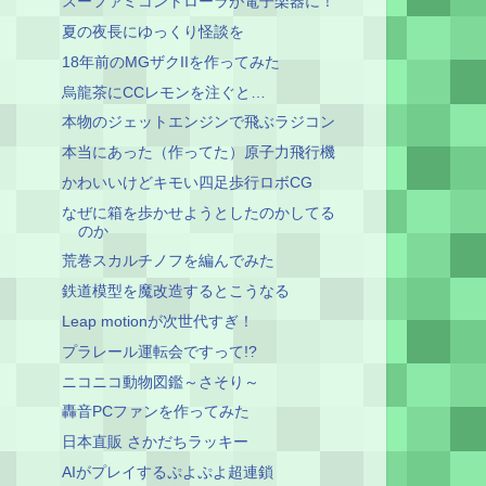
スーファミコントローラが電子楽器に！
夏の夜長にゆっくり怪談を
18年前のMGザクIIを作ってみた
烏龍茶にCCレモンを注ぐと…
本物のジェットエンジンで飛ぶラジコン
本当にあった（作ってた）原子力飛行機
かわいいけどキモい四足歩行ロボCG
なぜに箱を歩かせようとしたのかしてる
のか
荒巻スカルチノフを編んでみた
鉄道模型を魔改造するとこうなる
Leap motionが次世代すぎ！
プラレール運転会ですって!?
ニコニコ動物図鑑～さそり～
轟音PCファンを作ってみた
日本直販 さかだちラッキー
AIがプレイするぷよぷよ超連鎖