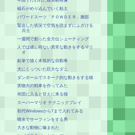
中国で行われた核実験映像
磁石がめり込んでいく粘土
パワードスーツ「ＰＯＷＤＥＲ」腕部
緊迫した状況で空気を読まずにふざける
兵士
一週間で創った全方位シューティング
人では成し得ない異常な動きをするマリ
オ
鉛筆で描く本格的な自動車
犬にくっついた巨大なダニ
ダンボールでスネーク的な動きをする猫
実物大の戦車を作ってみた
布団に入ると甘えに来る猫
スーパーマリオ テクニックプレイ
初代Windowsから7まで入れてみる
噴水でサーフィンをする男
大きな動物に噛まれた