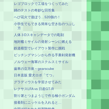
レゴブロックで工場をつくってみた
姉のテストの奇妙な回答集
へび花火で遊ぼう…520個の！
小学生でもできる簡単な空き缶のつぶし
方
人体３Dスキャンデータでの彫刻
地対艦ミサイルの発射シーンに燃える
鉄道模型でレイアウト製作に挑戦
ピッチングマシンから作る手裏剣発射機
ノルウェー海軍のステルスミサイル
歯車の立方体～gearscube
日本直販 愛犬ロボ「てつ」
グラディウスを学習させてみた
レクサスLFA vs 日産GT-R
割り箸とつまようじで作る極小ガンダム
接着剤にニッケルを入れると…