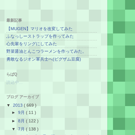
最新記事
【MUGEN】マリオを改変してみた
ふなっしーストラップを作ってみた
心先輩をリングにしてみた
野菜醤油とんこつラーメンを作ってみた。
勇敢なるジオン軍兵士へ(ビグザム豆腐)
らばQ
読込中...
ブログ アーカイブ
▼
2013
( 669 )
►
9月
( 11 )
►
8月
( 122 )
▼
7月
( 138 )